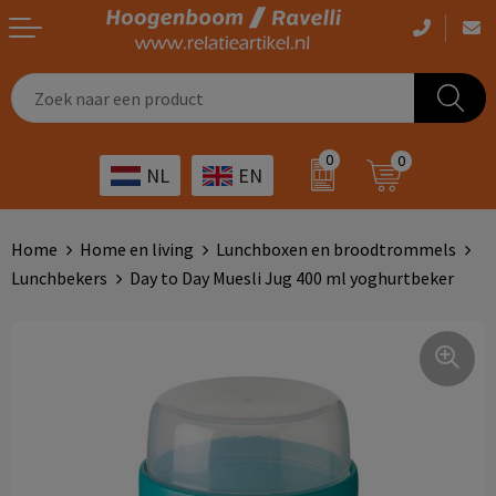
Casual kleding
Tassen bedrukken
Zorg
Drinkwaren
0
0
NL
EN
Werkkleding
Outdoor artikelen bedrukken
Transport
Giveaways
Sportkleding
Giveaways bedrukken
Horeca
Outdoor
Home
Home en living
Lunchboxen en broodtrommels
Lunchbekers
Day to Day Muesli Jug 400 ml yoghurtbeker
Overig
ICT
Home & living
Kunst & cultuur
Tassen
Kinderopvang
Office
Landbouw
Schrijfwaren