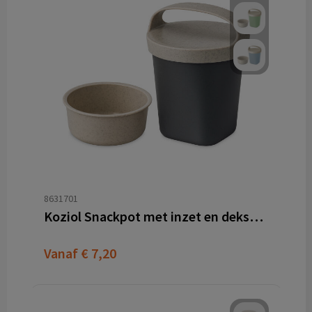
8631701
Koziol Snackpot met inzet en deksel 500 ml BUDDY 0,5
Vanaf
€ 7,20