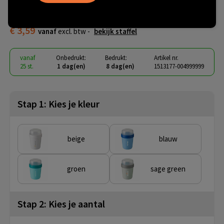
yoghurtbeker
€ 3,59
vanaf
excl. btw -
bekijk staffel
vanaf
Onbedrukt:
Bedrukt:
Artikel nr.
25 st.
1 dag(en)
8 dag(en)
1513177-004999999
Stap 1: Kies je kleur
beige
blauw
groen
sage green
Stap 2: Kies je aantal