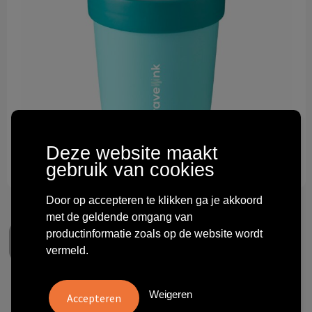
Technologie & gadgets
Themageschenken
Overig
Deze website maakt
gebruik van cookies
Door op accepteren te klikken ga je akkoord
met de geldende omgang van
productinformatie zoals op de website wordt
vermeld.
Day to Day Muesli Jug 400 ml
Weigeren