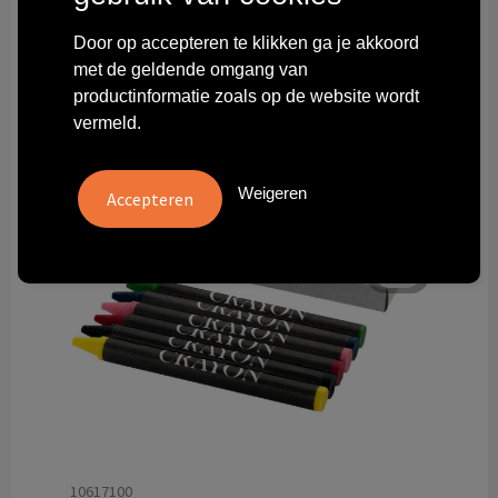
Technologie & gadgets
Door op accepteren te klikken ga je akkoord
met de geldende omgang van
Themageschenken
productinformatie zoals op de website wordt
vermeld.
Overig
Weigeren
10617100