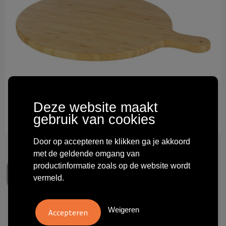
Technologie & gadgets
Themageschenken
Overig
Deze website maakt
gebruik van cookies
Door op accepteren te klikken ga je akkoord
met de geldende omgang van
productinformatie zoals op de website wordt
vermeld.
Weigeren
Delys snijplank van bamboe