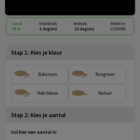
€ 6,37
vanaf
excl. btw -
bekijk staffel
vanaf
Onbedrukt:
Bedrukt:
Artikel nr.
25 st.
3 dag(en)
10 dag(en)
11335306
Stap 1: Kies je kleur
Baksteen
Bosgroen
Hale blauw
Natuur
Stap 2: Kies je aantal
Vul hier een aantal in