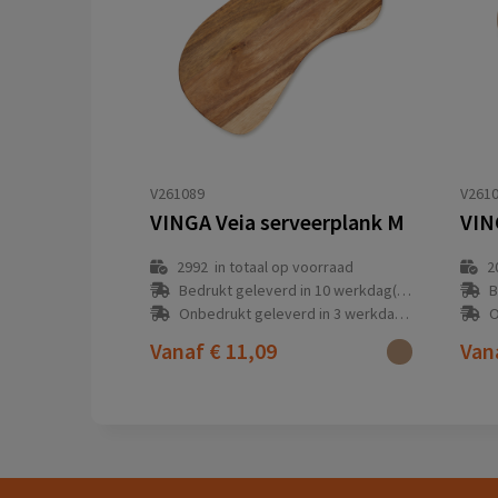
V261089
V261
VINGA Veia serveerplank M
VIN
2992
in totaal op voorraad
2
Bedrukt geleverd in 10 werkdag(en)
B
Onbedrukt geleverd in 3 werkdag(en)
O
Vanaf
€ 11,09
Van