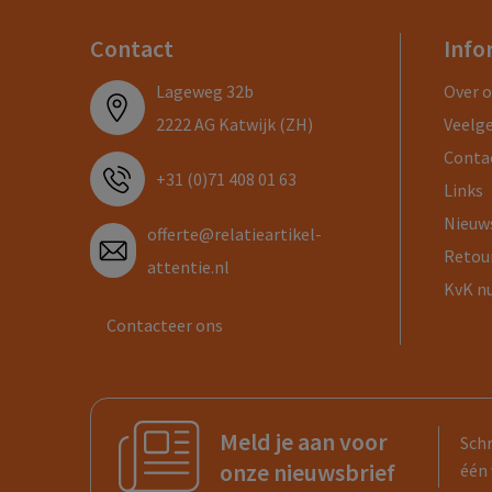
Contact
Info
Lageweg 32b
Over 
2222 AG Katwijk (ZH)
Veelg
Conta
+31 (0)71 408 01 63
Links
Nieuw
offerte@relatieartikel-
Retou
attentie.nl
KvK n
Contacteer ons
Meld je aan voor
Schr
onze nieuwsbrief
één 