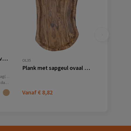
VINGA Buscot lange serveerplank
OL35
Plank met sapgeul ovaal olijfhout
(en)
(en)
Vanaf
€ 8,82