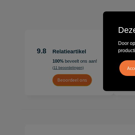
Deze
"Erg te
Door op
Hoogenb
9.8
product
Relatieartikel
Artikel
100%
beveelt ons aan!
persoonl
(11 beoordelingen)
Leon
Beoordeel ons
20 juli 