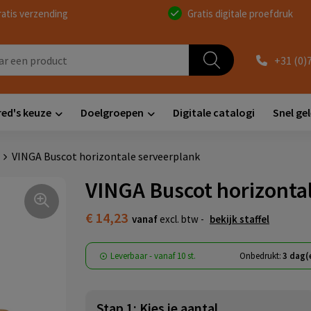
ratis verzending
Gratis digitale proefdruk
+31 (0)
red's keuze
Doelgroepen
Digitale catalogi
Snel ge
VINGA Buscot horizontale serveerplank
VINGA Buscot horizonta
€ 14,23
vanaf
excl. btw -
bekijk staffel
Leverbaar
-
vanaf
10 st.
Onbedrukt:
3 dag(
Stap 1: Kies je aantal