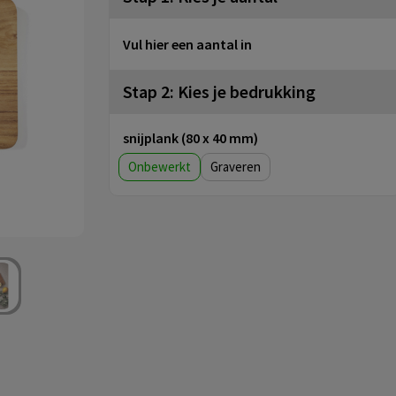
Vul hier een aantal in
Stap 2: Kies je bedrukking
snijplank (80 x 40 mm)
Onbewerkt
Graveren