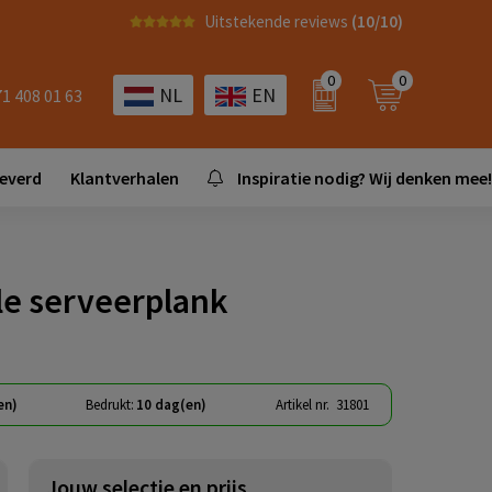
Uitstekende reviews
(10/10)
0
0
NL
EN
71 408 01 63
leverd
Klantverhalen
Inspiratie nodig? Wij denken mee!
le serveerplank
en)
Bedrukt:
10 dag(en)
Artikel nr.
31801
Jouw selectie en prijs