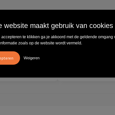
Wat anderen zeggen
 website maakt gebruik van cookies
vreden over
"Ze denken in oplossingen.
 accepteren te klikken ga je akkoord met de geldende omgang 
10
oom/Ravelli Relatie
De bestelde artikelen waren
informatie zoals op de website wordt vermeld.
en. Het contact was
van goede kwaliteit en op
ijk en prettig, we w..."
korte termijn toch o..."
Weigeren
tien
Carola
2026
28 mei 2026