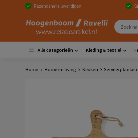
Razendsnelle levertijden
G
Alle categorieën
Kleding & textiel
F
Home
Home en living
Keuken
Serveerplanken