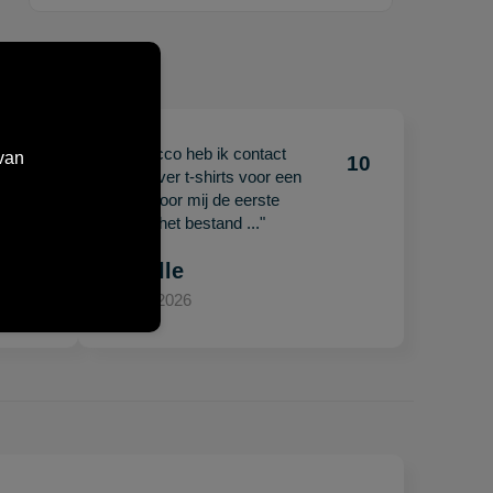
"Met Jacco heb ik contact
van
10
10
gehad over t-shirts voor een
beurs. Voor mij de eerste
keer en het bestand ..."
Mariëlle
15 april 2026