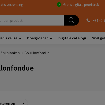
ratis verzending
Gratis digitale proefdruk
+31 (0)
red's keuze
Doelgroepen
Digitale catalogi
Snel ge
 Snijplanken
Bouillonfondue
llonfondue