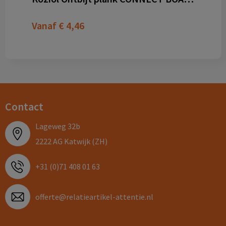
Vanaf
€ 4,46
Contact
Lageweg 32b
2222 AG Katwijk (ZH)
+31 (0)71 408 01 63
offerte@relatieartikel-attentie.nl