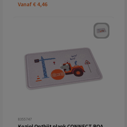
Vanaf
€ 4,46
8355747
Koziol Ontbijt plank CONNECT BOARD TRUCKS