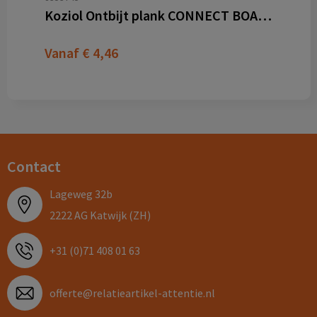
Koziol Ontbijt plank CONNECT BOARD DREAMS
Vanaf
€ 4,46
Contact
Lageweg 32b
2222 AG Katwijk (ZH)
+31 (0)71 408 01 63
offerte@relatieartikel-attentie.nl