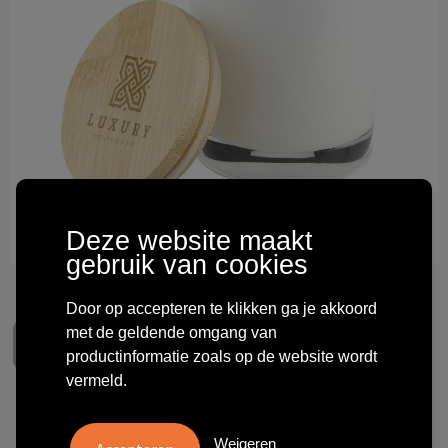
Technologie & gadgets
Themageschenken
Overig
Deze website maakt
gebruik van cookies
Door op accepteren te klikken ga je akkoord
met de geldende omgang van
productinformatie zoals op de website wordt
vermeld.
Wooosh Scented Candle
Weigeren