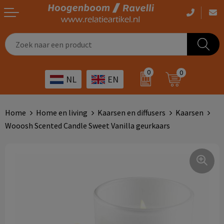
Casual kleding
Tassen bedrukken
Zorg
Drinkwaren
0
0
NL
EN
Werkkleding
Outdoor artikelen bedrukken
Transport
Giveaways
Sportkleding
Giveaways bedrukken
Horeca
Outdoor
Home
Home en living
Kaarsen en diffusers
Kaarsen
Wooosh Scented Candle Sweet Vanilla geurkaars
Overig
ICT
Home & living
Kunst & cultuur
Tassen
Kinderopvang
Office
Landbouw
Schrijfwaren