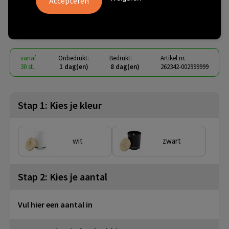
Sweet Vanilla geurkaars
€ 4,00
vanaf
excl. btw -
bekijk staffel
vanaf
Onbedrukt:
Bedrukt:
Artikel nr.
30 st.
1 dag(en)
8 dag(en)
262342-002999999
Stap 1: Kies je kleur
wit
zwart
Stap 2: Kies je aantal
Vul hier een aantal in