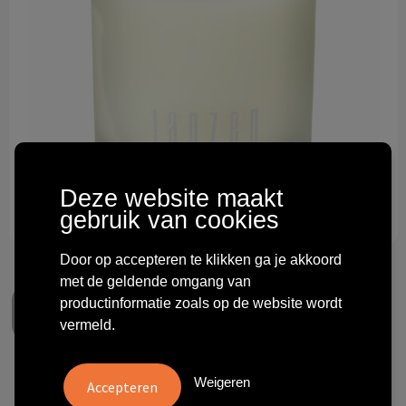
Technologie & gadgets
Themageschenken
Overig
Deze website maakt
gebruik van cookies
Door op accepteren te klikken ga je akkoord
met de geldende omgang van
productinformatie zoals op de website wordt
vermeld.
JANZEN Scented Candle
Weigeren