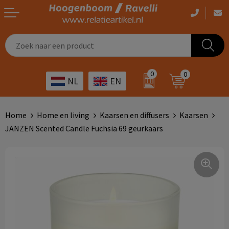
Casual kleding
Tassen bedrukken
Zorg
Drinkwaren
0
0
NL
EN
Werkkleding
Outdoor artikelen bedrukken
Transport
Giveaways
Sportkleding
Giveaways bedrukken
Horeca
Outdoor
Home
Home en living
Kaarsen en diffusers
Kaarsen
JANZEN Scented Candle Fuchsia 69 geurkaars
Overig
ICT
Home & living
Kunst & cultuur
Tassen
Kinderopvang
Office
Landbouw
Schrijfwaren