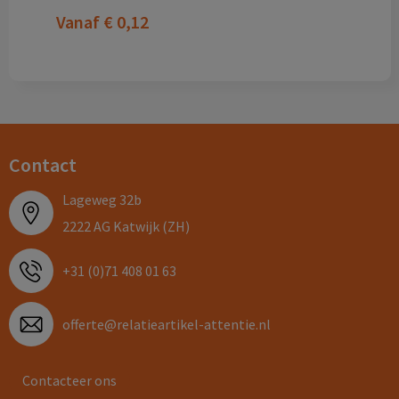
Vanaf
€ 0,12
Contact
Lageweg 32b
2222 AG Katwijk (ZH)
+31 (0)71 408 01 63
offerte@relatieartikel-attentie.nl
Contacteer ons