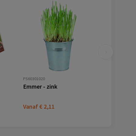
PS60301020
Emmer - zink
Vanaf
€ 2,11