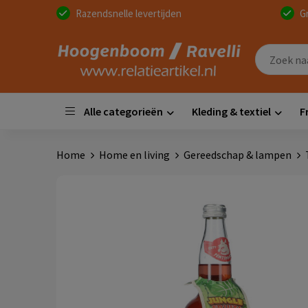
Razendsnelle levertijden
G
Alle categorieën
Kleding & textiel
F
Home
Home en living
Gereedschap & lampen