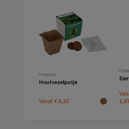
PS60
PS608010
Eie
Houtvezelpotje
Van
Vanaf
€ 0,55
1,8