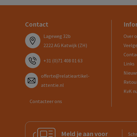
Contact
Info
Lageweg 32b
Over 
2222 AG Katwijk (ZH)
Veelg
Conta
+31 (0)71 408 01 63
Links
Nieuw
offerte@relatieartikel-
Retou
attentie.nl
KvK n
Contacteer ons
Meld je aan voor
Schr