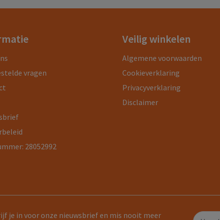
rmatie
Veilig winkelen
ons
Algemene voorwaarden
estelde vragen
Cookieverklaring
ct
Privacyverklaring
Disclaimer
sbrief
rbeleid
ummer: 28052992
ijf je in voor onze nieuwsbrief en mis nooit meer