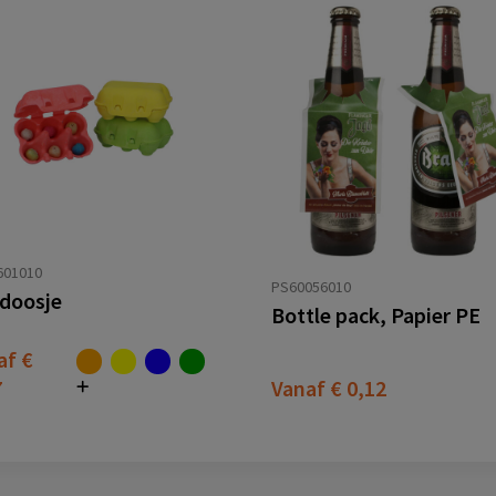
601010
PS60056010
rdoosje
Bottle pack, Papier PE
af
€
7
Vanaf
€ 0,12