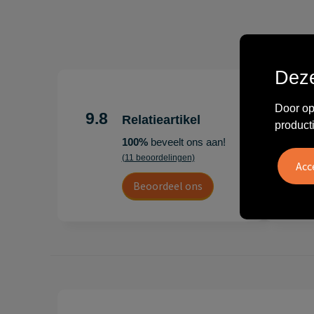
Deze
"Erg te
Door op
Hoogenb
9.8
Relatieartikel
product
Artikel
100%
beveelt ons aan!
persoonl
(11 beoordelingen)
Leon
Beoordeel ons
20 juli 