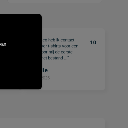
"Met Jacco heb ik contact
10
10
van
gehad over t-shirts voor een
beurs. Voor mij de eerste
keer en het bestand ..."
Mariëlle
15 april 2026