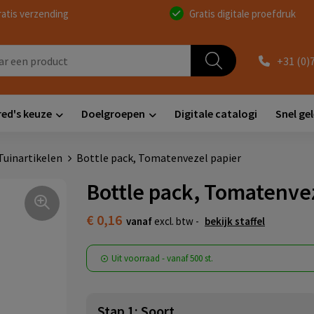
ratis verzending
Gratis digitale proefdruk
+31 (0)
red's keuze
Doelgroepen
Digitale catalogi
Snel ge
Tuinartikelen
Bottle pack, Tomatenvezel papier
Bottle pack, Tomatenve
€ 0,16
vanaf
excl. btw -
bekijk staffel
Uit voorraad -
vanaf
500 st.
Stap 1: Soort