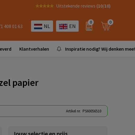
Uitstekende reviews
(10/10)
0
0
NL
EN
71 408 01 63
leverd
Klantverhalen
Inspiratie nodig? Wij denken mee!
zel papier
Artikel nr.
PS60056510
Jouw selectie en prijs