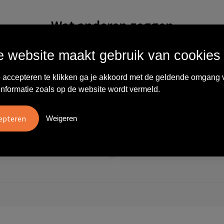
Wat anderen zeggen
 website maakt gebruik van cookies
vreden over
"Ze denken in oplossingen.
10
 accepteren te klikken ga je akkoord met de geldende omgang 
oom/Ravelli Relatie
De bestelde artikelen waren
informatie zoals op de website wordt vermeld.
en. Het contact was
van goede kwaliteit en op
ijk en prettig, we w..."
korte termijn toch o..."
Weigeren
tien
Carola
2026
28 mei 2026