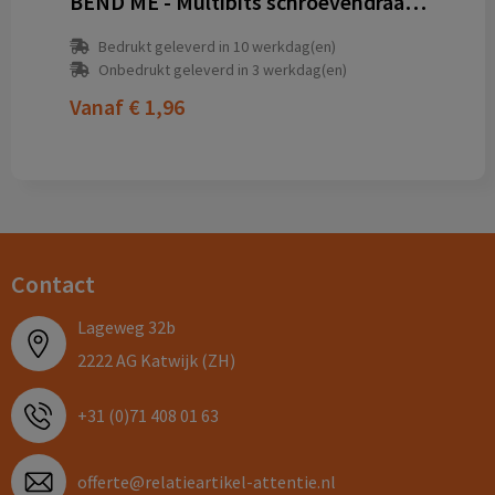
BEND ME - Multibits schroevendraaierset
Bedrukt geleverd in 10 werkdag(en)
Onbedrukt geleverd in 3 werkdag(en)
Vanaf
€ 1,96
Contact
Lageweg 32b
2222 AG Katwijk (ZH)
+31 (0)71 408 01 63
offerte@relatieartikel-attentie.nl