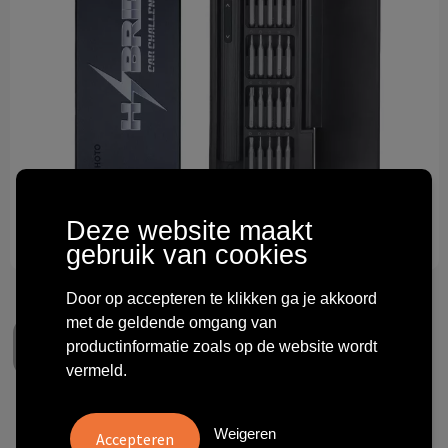
Technologie & gadgets
Themageschenken
Overig
Deze website maakt
gebruik van cookies
Door op accepteren te klikken ga je akkoord
met de geldende omgang van
productinformatie zoals op de website wordt
vermeld.
Hoto Electric Precision
Weigeren