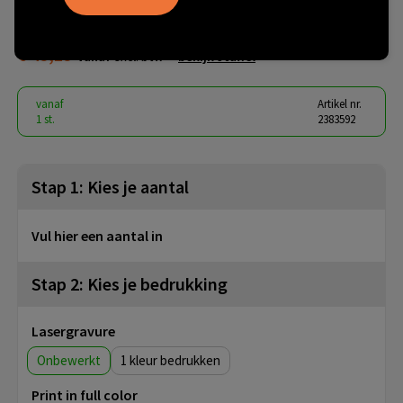
Screwdriver
€ 45,15
vanaf
excl. btw -
bekijk staffel
vanaf
Artikel nr.
1 st.
2383592
Stap 1: Kies je aantal
Vul hier een aantal in
Stap 2: Kies je bedrukking
Lasergravure
Onbewerkt
1
Print in full color