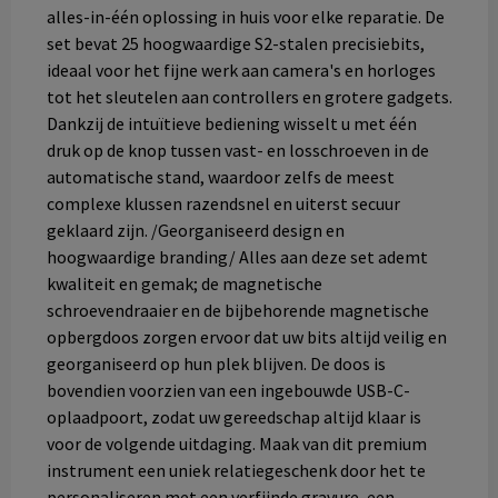
alles-in-één oplossing in huis voor elke reparatie. De
set bevat 25 hoogwaardige S2-stalen precisiebits,
ideaal voor het fijne werk aan camera's en horloges
tot het sleutelen aan controllers en grotere gadgets.
Dankzij de intuïtieve bediening wisselt u met één
druk op de knop tussen vast- en losschroeven in de
automatische stand, waardoor zelfs de meest
complexe klussen razendsnel en uiterst secuur
geklaard zijn. /Georganiseerd design en
hoogwaardige branding/ Alles aan deze set ademt
kwaliteit en gemak; de magnetische
schroevendraaier en de bijbehorende magnetische
opbergdoos zorgen ervoor dat uw bits altijd veilig en
georganiseerd op hun plek blijven. De doos is
bovendien voorzien van een ingebouwde USB-C-
oplaadpoort, zodat uw gereedschap altijd klaar is
voor de volgende uitdaging. Maak van dit premium
instrument een uniek relatiegeschenk door het te
personaliseren met een verfijnde gravure, een