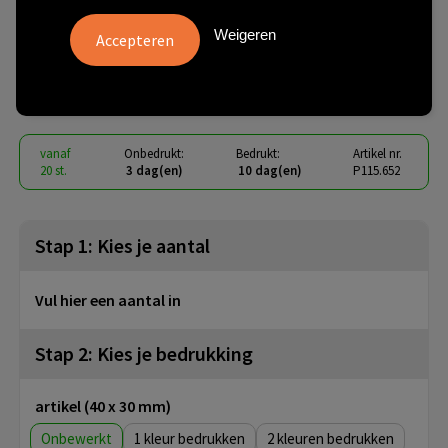
Roestvrijstalen Kast met
Weigeren
Rubberen Grip
€ 6,51
vanaf
excl. btw -
bekijk staffel
vanaf
Onbedrukt:
Bedrukt:
Artikel nr.
20 st.
3 dag(en)
10 dag(en)
P115.652
Stap 1: Kies je aantal
Vul hier een aantal in
Stap 2: Kies je bedrukking
artikel (40 x 30 mm)
Onbewerkt
1
2