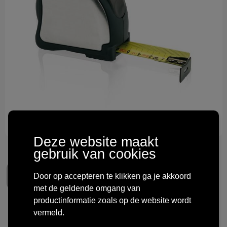
Technologie & gadgets
Themageschenken
Overig
Deze website maakt
gebruik van cookies
Door op accepteren te klikken ga je akkoord
met de geldende omgang van
productinformatie zoals op de website wordt
vermeld.
Bedrukte Rolmaat 5m/25mm –