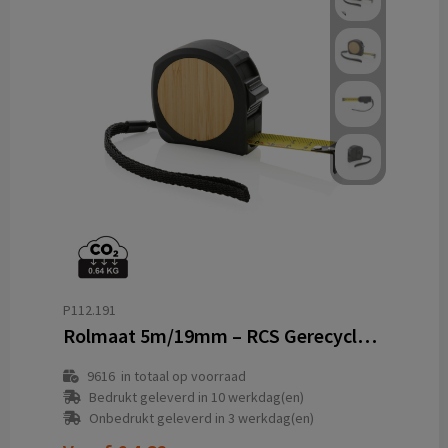
P112.191
Rolmaat 5m/19mm – RCS Gerecycled ABS met FSC Bamboe Bord
9616
in totaal op voorraad
Bedrukt geleverd in 10 werkdag(en)
Onbedrukt geleverd in 3 werkdag(en)