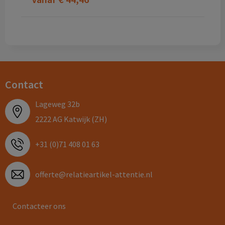
Contact
Lageweg 32b
2222 AG Katwijk (ZH)
+31 (0)71 408 01 63
offerte@relatieartikel-attentie.nl
Contacteer ons