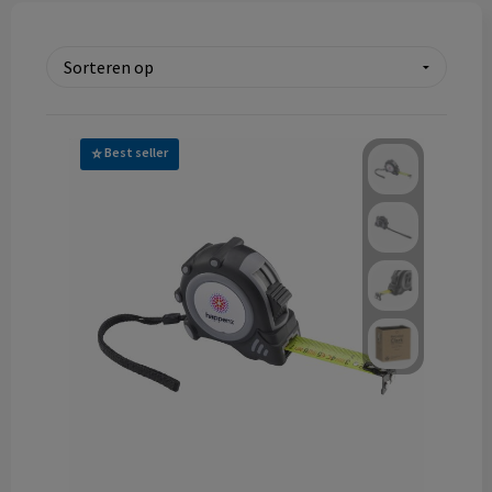
Technologie & gadgets
Themageschenken
Overig
Best seller