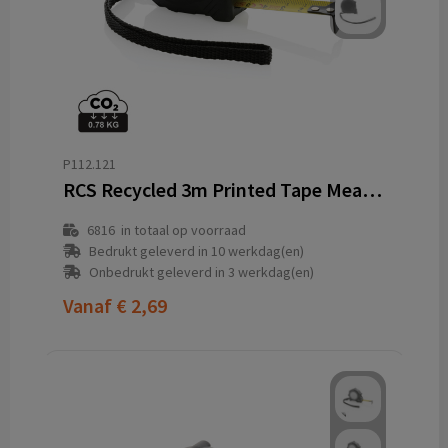
P112.121
RCS Recycled 3m Printed Tape Measure
6816
in totaal op voorraad
Bedrukt geleverd in 10 werkdag(en)
Onbedrukt geleverd in 3 werkdag(en)
Vanaf
€ 2,69