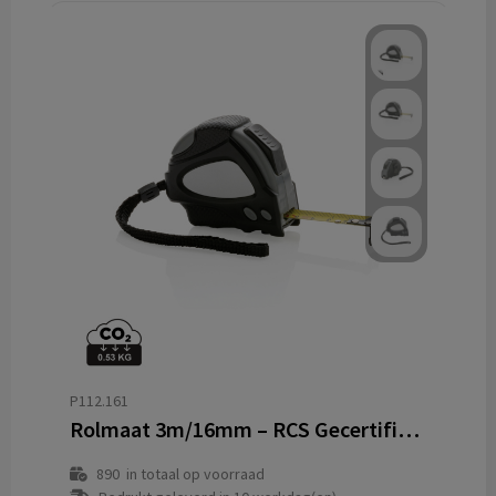
P112.161
Rolmaat 3m/16mm – RCS Gecertificeerd Gerecycled ABS met TRP Grip
890
in totaal op voorraad