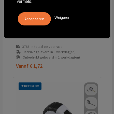
vermeld.
Weigeren
264004-086999999
Professionele bedrukte rolmaat 3 meter gerecycled ABS
3763
in totaal op voorraad
Bedrukt geleverd in 8 werkdag(en)
Onbedrukt geleverd in 1 werkdag(en)
Vanaf
€ 1,72
Best seller