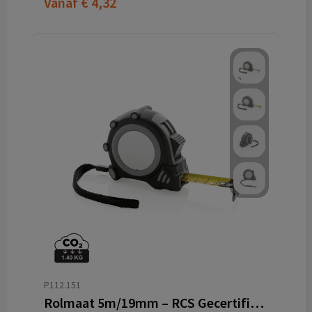
Vanaf
€ 4,32
P112.151
Rolmaat 5m/19mm – RCS Gecertificeerd Gerecycled ABS met TRP Grip