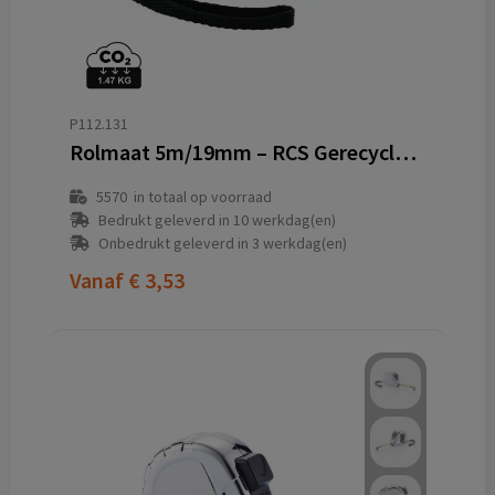
P112.131
Rolmaat 5m/19mm – RCS Gerecycled ABS met TRP Grip en Zijknop
5570
in totaal op voorraad
Bedrukt geleverd in 10 werkdag(en)
Onbedrukt geleverd in 3 werkdag(en)
Vanaf
€ 3,53