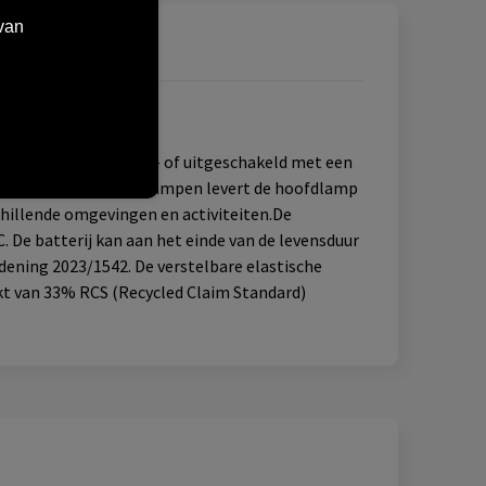
van
an de lamp worden in- of uitgeschakeld met een
oogwaardige XTE LED-lampen levert de hoofdlamp
chillende omgevingen en activiteiten.De
 De batterij kan aan het einde van de levensduur
ening 2023/1542. De verstelbare elastische
t van 33% RCS (Recycled Claim Standard)