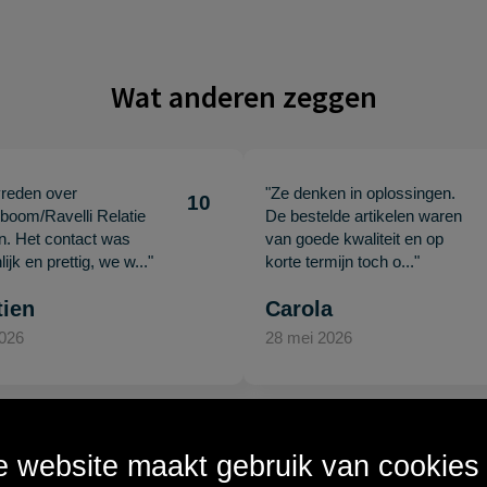
Wat anderen zeggen
vreden over
"Ze denken in oplossingen.
10
oom/Ravelli Relatie
De bestelde artikelen waren
en. Het contact was
van goede kwaliteit en op
ijk en prettig, we w..."
korte termijn toch o..."
tien
Carola
2026
28 mei 2026
 website maakt gebruik van cookies