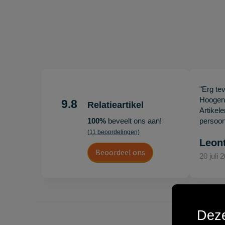
"Erg te
Hoogenb
9.8
Relatieartikel
Artikel
100%
beveelt ons aan!
persoonl
(11 beoordelingen)
Leon
Beoordeel ons
20 juli 
Deze