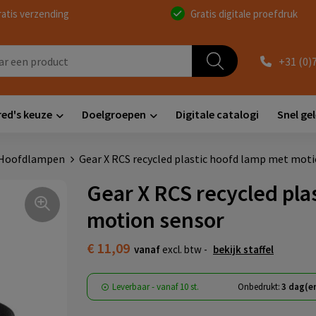
ratis verzending
Gratis digitale proefdruk
+31 (0)
red's keuze
Doelgroepen
Digitale catalogi
Snel ge
Hoofdlampen
Gear X RCS recycled plastic hoofd lamp met mot
Gear X RCS recycled pla
motion sensor
€ 11,09
vanaf
excl. btw -
bekijk staffel
Leverbaar
-
vanaf
10 st.
Onbedrukt:
3 dag(e