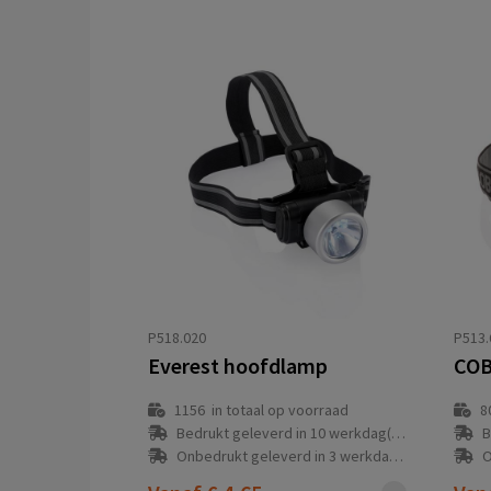
P518.020
P513.
Everest hoofdlamp
COB
1156
in totaal op voorraad
8
Bedrukt geleverd in 10 werkdag(en)
B
Onbedrukt geleverd in 3 werkdag(en)
O