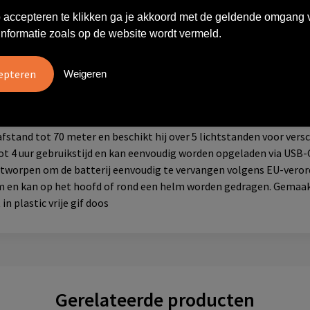
 accepteren te klikken ga je akkoord met de geldende omgang 
Product video
Specificaties
informatie zoals op de website wordt vermeld.
Weigeren
 handsfree gemak in elke situatie. Dankzij de bewegingssensor k
nden bezet zijn of wanneer je handschoenen draagt. Met twee h
stand tot 70 meter en beschikt hij over 5 lichtstanden voor vers
 4 uur gebruikstijd en kan eenvoudig worden opgeladen via USB-C.
tworpen om de batterij eenvoudig te vervangen volgens EU-verord
 en kan op het hoofd of rond een helm worden gedragen. Gemaak
in plastic vrije gif doos
Gerelateerde producten