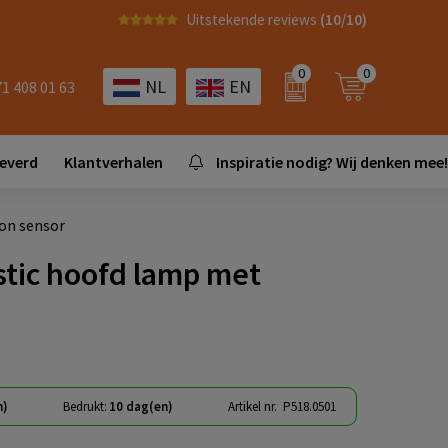
Uitstekende reviews
(10/10)
0
0
NL
EN
71 408 01 63
leverd
Klantverhalen
Inspiratie nodig? Wij denken mee!
ion sensor
stic hoofd lamp met
n)
Bedrukt:
10 dag(en)
Artikel nr.
P518.0501