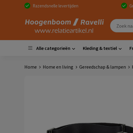
Razendsnelle levertijden
G
Alle categorieën
Kleding & textiel
F
Home
Home en living
Gereedschap & lampen