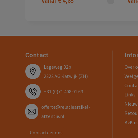
Vanaf
€ 4,65
Van
Contact
Info
Lageweg 32b
Over 
2222 AG Katwijk (ZH)
Veelg
Conta
+31 (0)71 408 01 63
Links
Nieuw
offerte@relatieartikel-
Retou
attentie.nl
KvK n
Contacteer ons