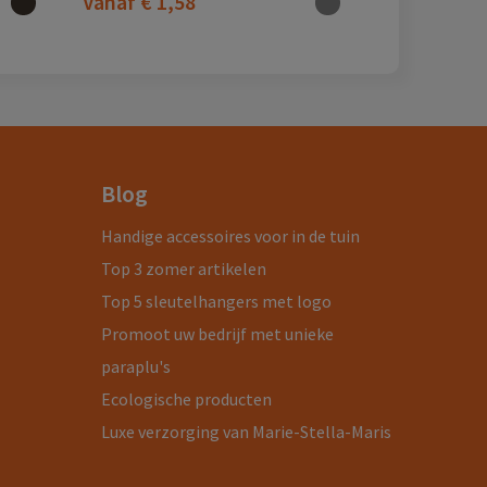
Vanaf
€ 1,58
Blog
Handige accessoires voor in de tuin
Top 3 zomer artikelen
Top 5 sleutelhangers met logo
Promoot uw bedrijf met unieke
paraplu's
Ecologische producten
Luxe verzorging van Marie-Stella-Maris