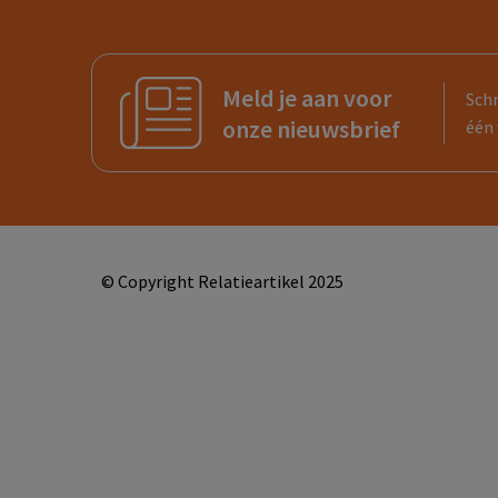
Meld je aan voor
Schr
onze nieuwsbrief
één 
© Copyright Relatieartikel 2025