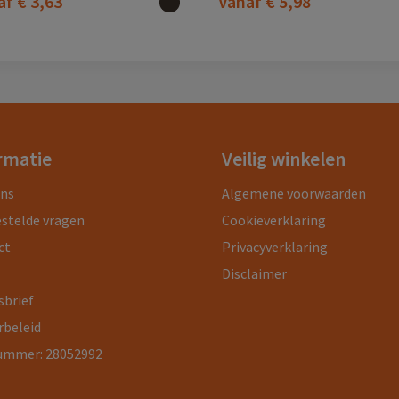
af
€ 3,63
Vanaf
€ 5,98
rmatie
Veilig winkelen
ons
Algemene voorwaarden
estelde vragen
Cookieverklaring
ct
Privacyverklaring
Disclaimer
sbrief
rbeleid
ummer: 28052992