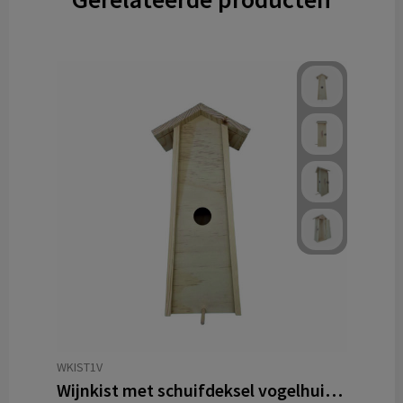
WKIST1V
Wijnkist met schuifdeksel vogelhuisje 1-vaks