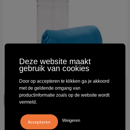
Technologie & gadgets
Themageschenken
Overig
Deze website maakt
gebruik van cookies
Door op accepteren te klikken ga je akkoord
met de geldende omgang van
productinformatie zoals op de website wordt
vermeld.
Weigeren
Cooling handdoek