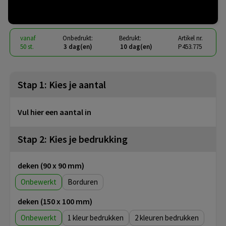
€ 1,91
vanaf
excl. btw -
bekijk staffel
vanaf
Onbedrukt:
Bedrukt:
Artikel nr.
50 st.
3 dag(en)
10 dag(en)
P453.775
Stap 1: Kies je aantal
Vul hier een aantal in
Stap 2: Kies je bedrukking
deken (90 x 90 mm)
Onbewerkt
Borduren
deken (150 x 100 mm)
Onbewerkt
1
2