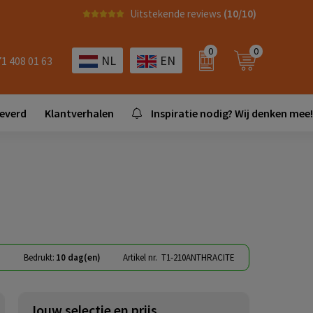
Uitstekende reviews
(10/10)
0
0
NL
EN
71 408 01 63
leverd
Klantverhalen
Inspiratie nodig? Wij denken mee!
)
Bedrukt:
10 dag(en)
Artikel nr.
T1-210ANTHRACITE
Jouw selectie en prijs