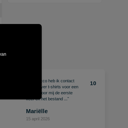
van
"Met Jacco heb ik contact
10
10
gehad over t-shirts voor een
beurs. Voor mij de eerste
keer en het bestand ..."
Mariëlle
15 april 2026