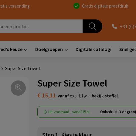
ratis verzending
Gratis digitale proefdruk
+31 (0)
red's keuze
Doelgroepen
Digitale catalogi
Snel ge
Super Size Towel
Super Size Towel
€ 15,11
vanaf
excl. btw -
bekijk staffel
Uit voorraad -
vanaf
15 st.
Onbedrukt:
3 dag(en
Stap 1: Kies je kleur