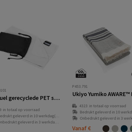
P453.791
0101
Raquel gerecyclede PET sport koelhanddoek in een pouch 80 x 30 cm
4323
in totaal op voorraad
9
in totaal op voorraad
Bedrukt geleverd in 10 werkdag
edrukt geleverd in 10 werkdag(en)
Onbedrukt geleverd in 3 werkdag
nbedrukt geleverd in 3 werkdag(en)
Vanaf
€