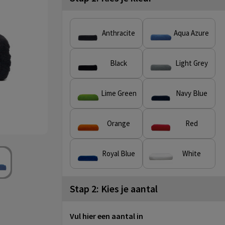
Anthracite
Aqua Azure
Black
Light Grey
Lime Green
Navy Blue
Orange
Red
Royal Blue
White
Stap 2: Kies je aantal
Vul hier een aantal in