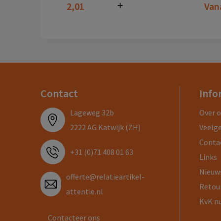
2,01
Van
Contact
Info
Lageweg 32b
Over 
2222 AG Katwijk (ZH)
Veelg
Conta
+31 (0)71 408 01 63
Links
Nieuw
offerte@relatieartikel-
Retou
attentie.nl
KvK n
Contacteer ons