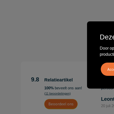
Deze
Door op
product
"Erg te
Hoogenb
9.8
Relatieartikel
Artikel
100%
beveelt ons aan!
persoonl
(11 beoordelingen)
Leon
Beoordeel ons
20 juli 