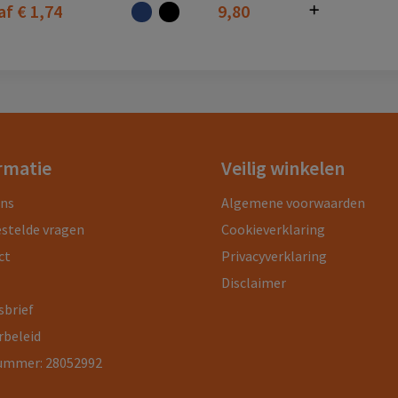
af
€ 1,74
9,80
rmatie
Veilig winkelen
ons
Algemene voorwaarden
estelde vragen
Cookieverklaring
ct
Privacyverklaring
Disclaimer
sbrief
rbeleid
ummer: 28052992