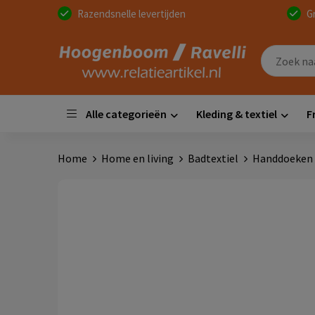
Razendsnelle levertijden
G
Alle categorieën
Kleding & textiel
F
Home
Home en living
Badtextiel
Handdoeken