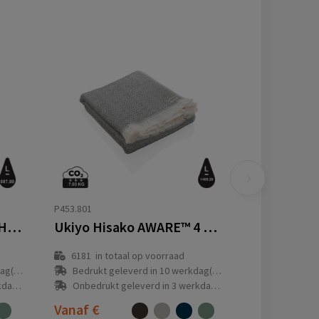
P453.801
Ukiyo Yumiko AWARE™ Hamam Handdoek 100x180cm
Ukiyo Hisako AWARE™ 4 Seizoenen Deken/Handdoek 100x180
6181
in totaal op voorraad
(en)
Bedrukt geleverd in 10 werkdag(en)
(en)
Onbedrukt geleverd in 3 werkdag(en)
Vanaf
€