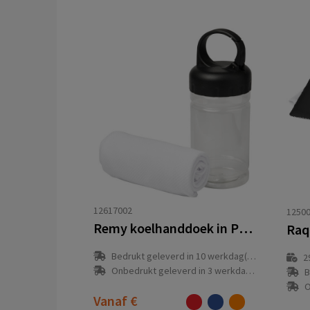
12617002
1250
Remy koelhanddoek in PET-verpakking
Bedrukt geleverd in 10 werkdag(en)
2
Onbedrukt geleverd in 3 werkdag(en)
B
O
Vanaf
€