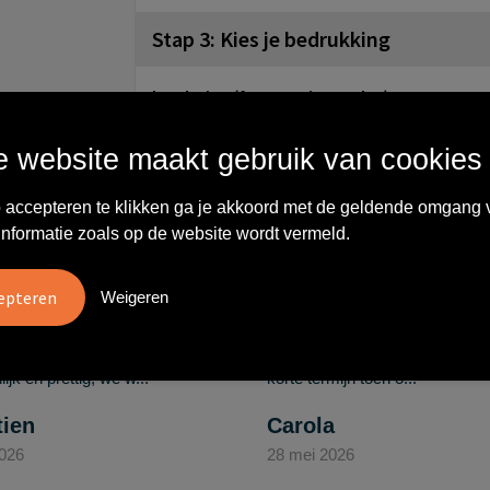
Stap 3: Kies je bedrukking
borduring (formaat in overleg)
Onbewerkt
Borduren
 website maakt gebruik van cookies
Wat anderen zeggen
 accepteren te klikken ga je akkoord met de geldende omgang 
informatie zoals op de website wordt vermeld.
Weigeren
vreden over
"Ze denken in oplossingen.
10
oom/Ravelli Relatie
De bestelde artikelen waren
en. Het contact was
van goede kwaliteit en op
ijk en prettig, we w..."
korte termijn toch o..."
tien
Carola
2026
28 mei 2026