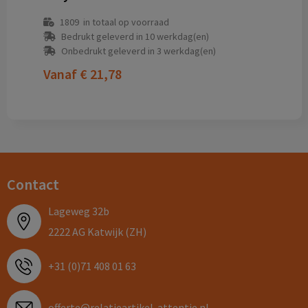
1809
in totaal op voorraad
Bedrukt geleverd in 10 werkdag(en)
Onbedrukt geleverd in 3 werkdag(en)
Vanaf
€ 21,78
Contact
Lageweg 32b
2222 AG Katwijk (ZH)
+31 (0)71 408 01 63
offerte@relatieartikel-attentie.nl