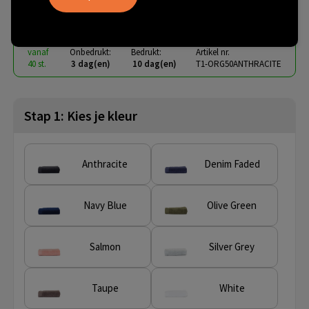
€ 5,21
vanaf
excl. btw -
bekijk staffel
vanaf
Onbedrukt:
Bedrukt:
Artikel nr.
40 st.
3 dag(en)
10 dag(en)
T1-ORG50ANTHRACITE
Stap 1: Kies je kleur
Anthracite
Denim Faded
Navy Blue
Olive Green
Salmon
Silver Grey
Taupe
White