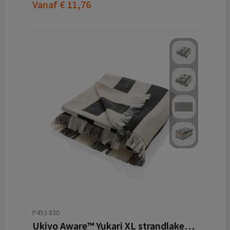
Vanaf
€ 11,76
P453.830
Ukiyo Aware™ Yukari XL strandlaken 100x180cm