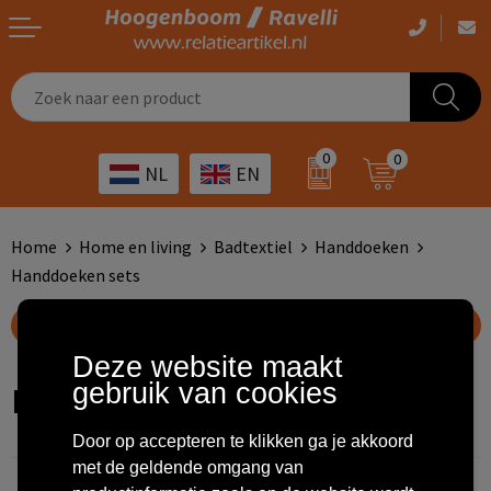
Casual kleding
Tassen bedrukken
Zorg
Drinkwaren
0
0
NL
EN
Werkkleding
Outdoor artikelen bedrukken
Transport
Giveaways
Sportkleding
Giveaways bedrukken
Horeca
Outdoor
Home
Home en living
Badtextiel
Handdoeken
Handdoeken sets
Overig
ICT
Home & living
Toon filteropties
Kunst & cultuur
Tassen
Deze website maakt
gebruik van cookies
Handdoeken sets
Kinderopvang
Office
Door op accepteren te klikken ga je akkoord
Landbouw
Schrijfwaren
met de geldende omgang van