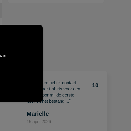
van
"Met Jacco heb ik contact
10
10
gehad over t-shirts voor een
beurs. Voor mij de eerste
keer en het bestand ..."
Mariëlle
15 april 2026