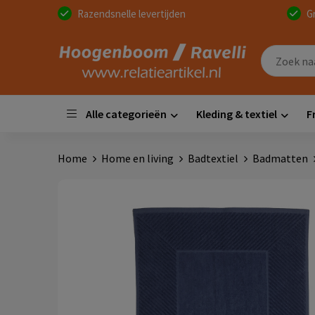
Razendsnelle levertijden
G
Alle categorieën
Kleding & textiel
F
Home
Home en living
Badtextiel
Badmatten