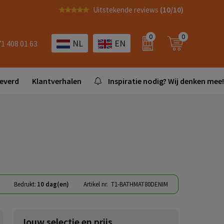
Uitstekende reviews
(10/10)
0
0
NL
EN
71 408 01 63
leverd
Klantverhalen
Inspiratie nodig? Wij denken mee!
Bedrukt:
10 dag(en)
Artikel nr.
T1-BATHMAT80DENIM
Jouw selectie en prijs