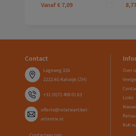
Vanaf
€ 7,09
8,7
Contact
Info
Lageweg 32b
Over 
2222 AG Katwijk (ZH)
Veelg
Conta
+31 (0)71 408 01 63
Links
Nieuw
offerte@relatieartikel-
Retou
attentie.nl
KvK n
Contacteer ons