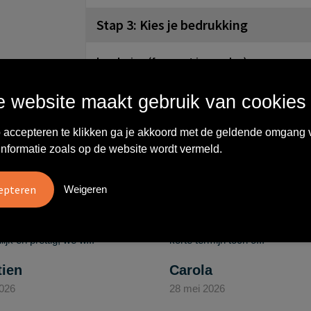
Stap 3: Kies je bedrukking
borduring (formaat in overleg)
Onbewerkt
Borduren
 website maakt gebruik van cookies
Wat anderen zeggen
 accepteren te klikken ga je akkoord met de geldende omgang 
informatie zoals op de website wordt vermeld.
Weigeren
vreden over
"Ze denken in oplossingen.
10
oom/Ravelli Relatie
De bestelde artikelen waren
en. Het contact was
van goede kwaliteit en op
ijk en prettig, we w..."
korte termijn toch o..."
tien
Carola
2026
28 mei 2026