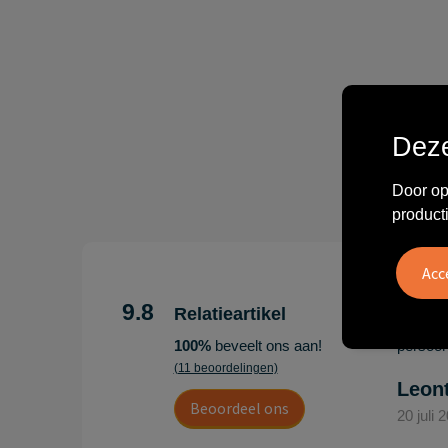
Deze
Door op
product
"Erg te
Hoogenb
9.8
Relatieartikel
Artikel
100%
beveelt ons aan!
persoonl
(11 beoordelingen)
Leon
Beoordeel ons
20 juli 