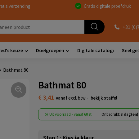
ratis verzending
Gratis digitale proefdruk
+31 (0)
red's keuze
Doelgroepen
Digitale catalogi
Snel ge
Bathmat 80
Bathmat 80
€ 3,41
vanaf
excl. btw -
bekijk staffel
Uit voorraad -
vanaf
60 st.
Onbedrukt:
3 dag(en)
Stap 1: Kies je kleur