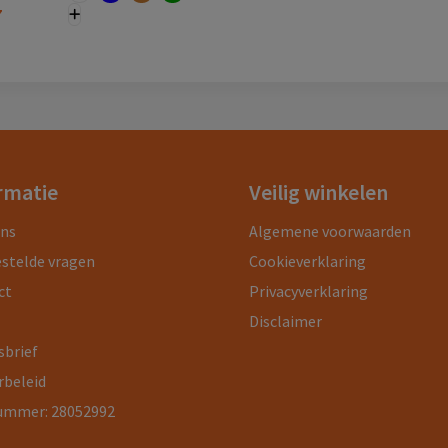
7
rmatie
Veilig winkelen
ons
Algemene voorwaarden
estelde vragen
Cookieverklaring
ct
Privacyverklaring
Disclaimer
sbrief
rbeleid
ummer: 28052992