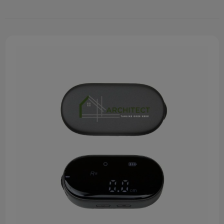
Technologie & gadgets
Themageschenken
Overig