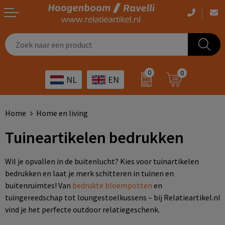
Casual kleding
Tassen bedrukken
Zorg
Drinkwaren
0
0
NL
EN
Werkkleding
Outdoor artikelen bedrukken
Transport
Giveaways
Sportkleding
Giveaways bedrukken
Horeca
Outdoor
Home
Home en living
Tuineartikelen bedrukken
Overig
ICT
Home & living
Kunst & cultuur
Tassen
Wil je opvallen in de buitenlucht? Kies voor tuinartikelen
bedrukken en laat je merk schitteren in tuinen en
Kinderopvang
Office
buitenruimtes! Van
bedrukte bloempotten
en
tuingereedschap tot loungestoelkussens – bij Relatieartikel.nl
vind je het perfecte outdoor relatiegeschenk.
Landbouw
Schrijfwaren