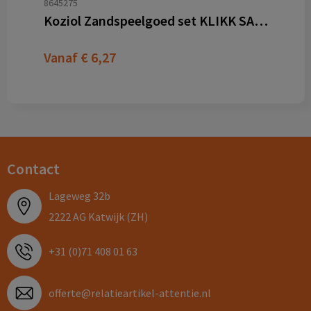
8645275
Koziol Zandspeelgoed set KLIKK SAND READY BEACH
Vanaf
€ 6,27
Contact
Lageweg 32b
2222 AG Katwijk (ZH)
+31 (0)71 408 01 63
offerte@relatieartikel-attentie.nl