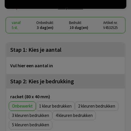
€ 21,07
vanaf
excl. btw -
bekijk staffel
vanaf
Onbedrukt:
Bedrukt:
Artikel nr.
5 st.
3 dag(en)
10 dag(en)
V4532525
Stap 1: Kies je aantal
Vul hier een aantal in
Stap 2: Kies je bedrukking
racket (80 x 40 mm)
Onbewerkt
1
2
3
4
5