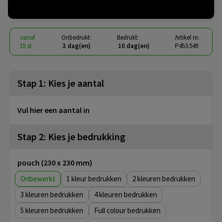
€ 9,80
vanaf
excl. btw -
bekijk staffel
vanaf
Onbedrukt:
Bedrukt:
Artikel nr.
15 st.
3 dag(en)
10 dag(en)
P453.549
Stap 1: Kies je aantal
Vul hier een aantal in
Stap 2: Kies je bedrukking
pouch (230 x 230 mm)
Onbewerkt
1
2
3
4
5
Full colour