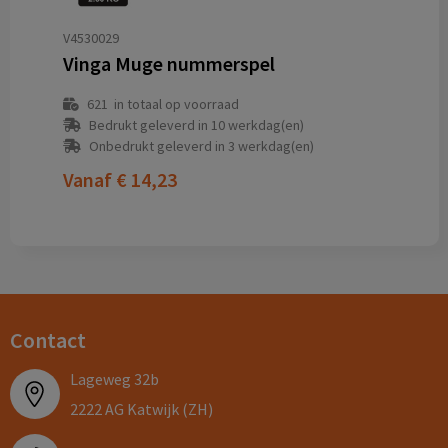
V4530029
Vinga Muge nummerspel
621
in totaal op voorraad
Bedrukt geleverd in 10 werkdag(en)
Onbedrukt geleverd in 3 werkdag(en)
Vanaf
€ 14,23
Contact
Lageweg 32b
2222 AG Katwijk (ZH)