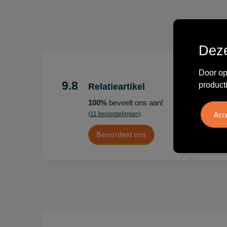
Deze
"Erg te
Door op
Hoogenb
9.8
product
Relatieartikel
Artikel
100%
beveelt ons aan!
persoonl
(11 beoordelingen)
Leon
Beoordeel ons
20 juli 