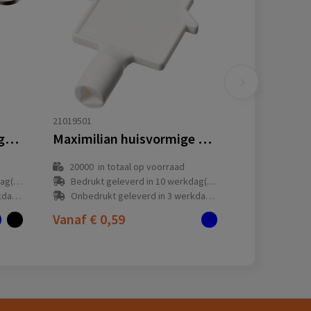
21019501
Kym sleutelhanger van gerecycled bandenprofiel
Maximilian huisvormige gerecyclede sleutelhanger voor hulpsleutel
20000
in totaal op voorraad
(en)
Bedrukt geleverd in 10 werkdag(en)
(en)
Onbedrukt geleverd in 3 werkdag(en)
Vanaf
€ 0,59