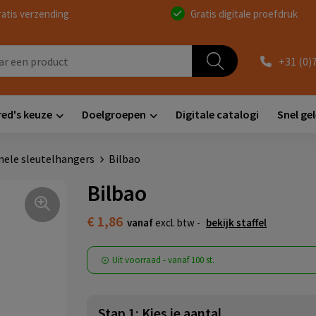
ratis verzending
Gratis digitale proefdruk
+31 (0)
red's keuze
Doelgroepen
Digitale catalogi
Snel ge
nele sleutelhangers
Bilbao
Bilbao
€ 1,86
vanaf
excl. btw -
bekijk staffel
Uit voorraad -
vanaf
100 st.
Stap 1: Kies je aantal