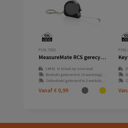
P191.7302
P301.
MeasureMate RCS gerecycled ABS sleutelhanger van 1 meter
14841
in totaal op voorraad
3
Bedrukt geleverd in 10 werkdag(en)
B
Onbedrukt geleverd in 3 werkdag(en)
O
Vanaf
€ 0,99
Van