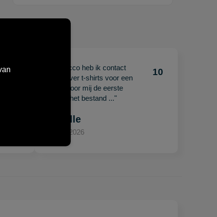
"Met Jacco heb ik contact
van
10
10
gehad over t-shirts voor een
beurs. Voor mij de eerste
keer en het bestand ..."
Mariëlle
15 april 2026