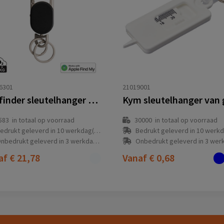
6301
21019001
Keyfinder sleutelhanger met wereldwijd lokaliseren en USB C
583
in totaal op voorraad
30000
in totaal op voorraad
edrukt geleverd in 10 werkdag(en)
Bedrukt geleverd in 10 werkdag
nbedrukt geleverd in 3 werkdag(en)
Onbedrukt geleverd in 3 werkdag
af
€ 21,78
Vanaf
€ 0,68