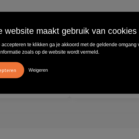
Wat anderen zeggen
 website maakt gebruik van cookies
vreden over
"Ze denken in oplossingen.
 accepteren te klikken ga je akkoord met de geldende omgang 
10
oom/Ravelli Relatie
De bestelde artikelen waren
informatie zoals op de website wordt vermeld.
en. Het contact was
van goede kwaliteit en op
ijk en prettig, we w..."
korte termijn toch o..."
Weigeren
tien
Carola
2026
28 mei 2026