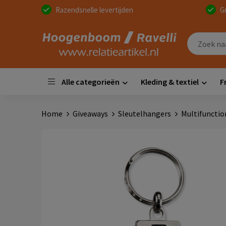
Razendsnelle levertijden
G
Alle categorieën
Kleding & textiel
F
Home
Giveaways
Sleutelhangers
Multifunctio