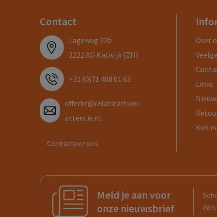
Contact
Info
Lageweg 32b
Over 
2222 AG Katwijk (ZH)
Veelg
Conta
+31 (0)71 408 01 63
Links
Nieuw
offerte@relatieartikel-
Retou
attentie.nl
KvK n
Contacteer ons
Meld je aan voor
Schr
onze nieuwsbrief
één 