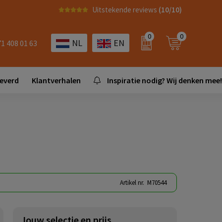
Uitstekende reviews
(10/10)
0
0
NL
EN
71 408 01 63
leverd
Klantverhalen
Inspiratie nodig? Wij denken mee!
Artikel nr.
M70544
Jouw selectie en prijs