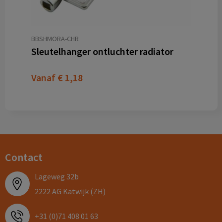
BBSHMORA-CHR
Sleutelhanger ontluchter radiator
Vanaf
€ 1,18
Contact
Lageweg 32b
2222 AG Katwijk (ZH)
+31 (0)71 408 01 63