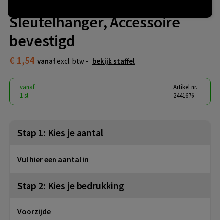
Key Ring Stella Sleutel,
Sleutelhanger, Accessoire
bevestigd
€ 1,54
vanaf
excl. btw -
bekijk staffel
vanaf
Artikel nr.
1 st.
2441676
Stap 1: Kies je aantal
Vul hier een aantal in
Stap 2: Kies je bedrukking
Voorzijde