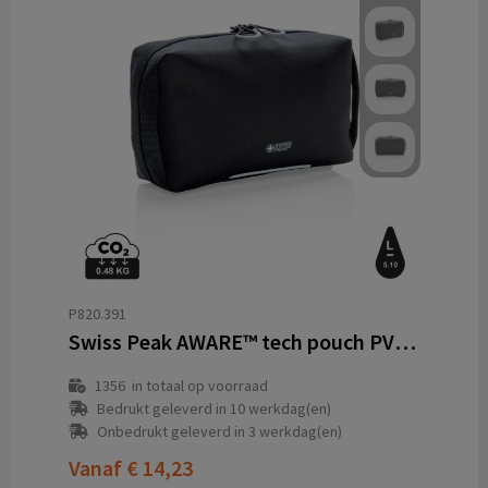
P820.391
Swiss Peak AWARE™ tech pouch PVC-vrij
1356
in totaal op voorraad
Bedrukt geleverd in 10 werkdag(en)
Onbedrukt geleverd in 3 werkdag(en)
Vanaf
€ 14,23