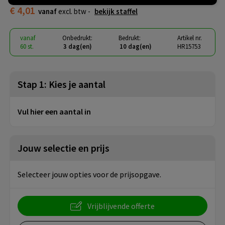
€ 4,01
vanaf
excl. btw -
bekijk staffel
vanaf
Onbedrukt:
Bedrukt:
Artikel nr.
60 st.
3 dag(en)
10 dag(en)
HR15753
Stap 1: Kies je aantal
Vul hier een aantal in
Jouw selectie en prijs
Selecteer jouw opties voor de prijsopgave.
Vrijblijvende offerte