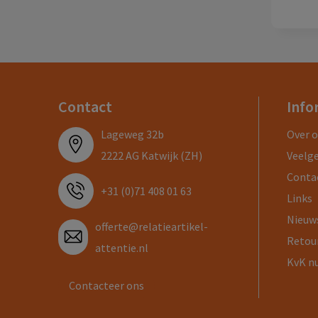
Contact
Info
Lageweg 32b
Over 
2222 AG Katwijk (ZH)
Veelg
Conta
+31 (0)71 408 01 63
Links
Nieuw
offerte@relatieartikel-
Retou
attentie.nl
KvK n
Contacteer ons