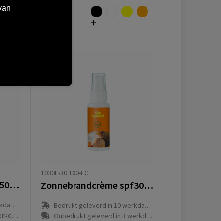
van
Vanaf
€
0,83
1030F-30.100-FC
Zonnebrandcrème spf50 25 ml
Zonnebrandcrème spf30 30 ml hervulbaar
(en)
Bedrukt geleverd in 10 werkdag(en)
g(en)
Onbedrukt geleverd in 3 werkdag(en)