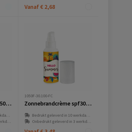
Vanaf
€ 2,68
1050F-30.100-FC
Zonnebrandcrème spf50 50 ml
Zonnebrandcrème spf30 50 ml hervulbaar
(en)
Bedrukt geleverd in 10 werkdag(en)
g(en)
Onbedrukt geleverd in 3 werkdag(en)
Vanaf
€ 3,48