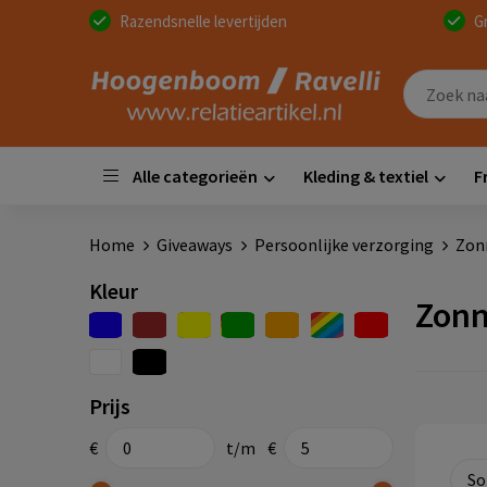
Razendsnelle levertijden
G
Alle categorieën
Kleding & textiel
F
Home
Giveaways
Persoonlijke verzorging
Zon
Kleur
Zonn
Prijs
€
t/m
€