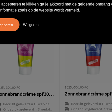
 accepteren te klikken ga je akkoord met de geldende omgang 
informatie zoals op de website wordt vermeld.
anaf
€ 1,09
Vanaf
€ 1,20
Weigeren
1025L-50.100-FC
25L-30.100-FC
Zonnebrandcrème spf30 25 ml
Bedrukt geleverd in 10 werkdag
Bedrukt geleverd in 10 werkdag(en)
Onbedrukt geleverd in 3 werkda
Onbedrukt geleverd in 3 werkdag(en)