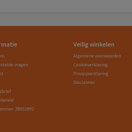
rmatie
Veilig winkelen
ons
Algemene voorwaarden
estelde vragen
Cookieverklaring
ct
Privacyverklaring
Disclaimer
sbrief
rbeleid
ummer: 28052992