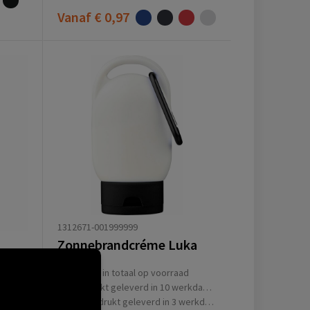
Vanaf
€ 0,97
1312671-001999999
Zonnebrandcréme Luka
30
14211
in totaal op voorraad
Bedrukt geleverd in 10 werkdag(en)
(en)
Onbedrukt geleverd in 3 werkdag(en)
g(en)