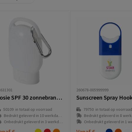
260678-005999999
2631301
Rosie SPF 30 zonnebrandcrème met karabijnhaak
79750
in totaal op voorraa
50109
in totaal op voorraad
Bedrukt geleverd in 8 werkda
Bedrukt geleverd in 10 werkdag(en)
Onbedrukt geleverd in 1 werkda
Onbedrukt geleverd in 3 werkdag(en)
anaf
€
Vanaf
€