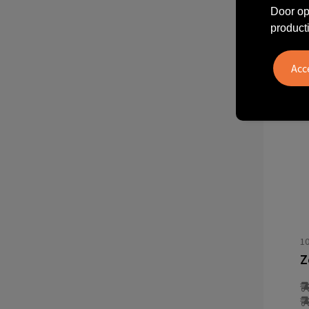
Door op
product
V
10