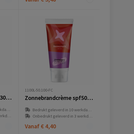
1100L-50.100-FC
Zonnebrandcrème spf30 100 ml
Zonnebrandcrème spf50 100 ml
(en)
Bedrukt geleverd in 10 werkdag(en)
g(en)
Onbedrukt geleverd in 3 werkdag(en)
Vanaf
€ 4,40