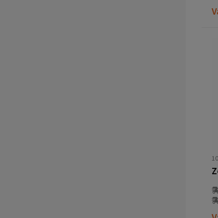
V
10
V