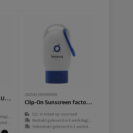
262542-005999999
Sunscreen Spray HookUp factor 30
Clip-On Sunscreen factor 30
d
321
in totaal op voorraad
g(en)
Bedrukt geleverd in 8 werkdag(en)
g(en)
Onbedrukt geleverd in 1 werkdag(en)