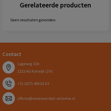
Gerelateerde producten
Geen resultaten gevonden.
Contact
Lageweg 32b
2222 AG Katwijk (ZH)
+31 (0)71 408 01 63
offerte@relatieartikel-attentie.nl