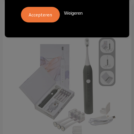
Technologie & gadgets
Weigeren
Themageschenken
Overig