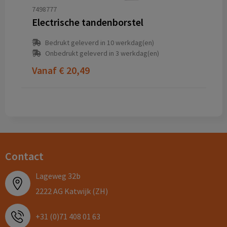
7498777
Electrische tandenborstel
Bedrukt geleverd in 10 werkdag(en)
Onbedrukt geleverd in 3 werkdag(en)
Vanaf
€ 20,49
Contact
Lageweg 32b
2222 AG Katwijk (ZH)
+31 (0)71 408 01 63