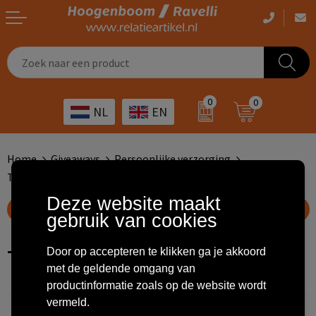
Casual kleding
Tassen bedrukken
Zorg
Drinkwaren
0
0
NL
EN
Werkkleding
Outdoor artikelen bedrukken
Transport
Giveaways
Sportkleding
Giveaways bedrukken
Horeca
Outdoor
Home
Giveaways
Persoonlijke verzorging
Tandenborstels
Overig
ICT
Home & living
Deze website maakt
Toon filteropties
gebruik van cookies
Kunst & cultuur
Tassen
Tandenborstels
Door op accepteren te klikken ga je akkoord
Kinderopvang
Office
met de geldende omgang van
productinformatie zoals op de website wordt
Landbouw
Schrijfwaren
vermeld.