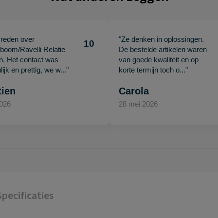
vreden over
"Ze denken in oplossingen.
10
oom/Ravelli Relatie
De bestelde artikelen waren
en. Het contact was
van goede kwaliteit en op
ijk en prettig, we w..."
korte termijn toch o..."
tien
Carola
2026
28 mei 2026
Specificaties