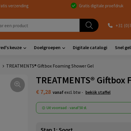
ratis verzending
Gratis digitale proefdruk
+31 (0)
red's keuze
Doelgroepen
Digitale catalogi
Snel ge
s
TREATMENTS® Giftbox Foaming Shower Gel
TREATMENTS® Giftbox 
€ 7,28
vanaf
excl. btw -
bekijk staffel
Uit voorraad -
vanaf
50 st.
Stap 1: Soort