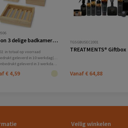
9506
Hedon 3 delige badkamerset van bamboe
TGSGBUSEC2001
02
in totaal op voorraad
edrukt geleverd in 10 werkdag(en)
nbedrukt geleverd in 3 werkdag(en)
af
€ 4,59
Vanaf
€ 64,88
rmatie
Veilig winkelen