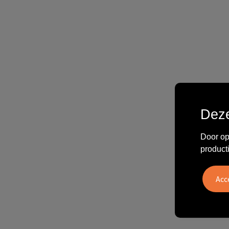
Deze
Door op
product