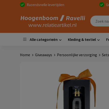
Razendsnelle levertijden
G
Alle categorieën
Kleding & textiel
F
Home
Giveaways
Persoonlijke verzorging
Set