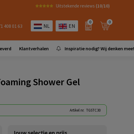
Uitstekende reviews
(10/10)
0
0
NL
EN
71 408 01 63
leverd
Klantverhalen
Inspiratie nodig? Wij denken mee!
Foaming Shower Gel
Artikel nr.
TGSTC30
Jouw selectie en prijs