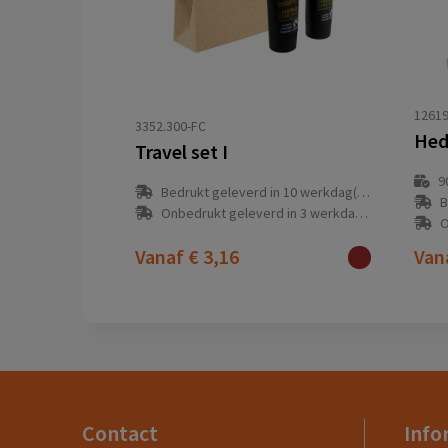
1261
3352.300-FC
Travel set I
9
Bedrukt geleverd in 10 werkdag(en)
B
Onbedrukt geleverd in 3 werkdag(en)
O
Vanaf
€ 3,16
Van
Contact
Info