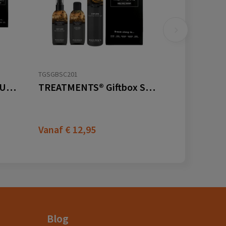
TGSGBSC201
TREATMENTS® Giftbox Ultimate Spa Experience
TREATMENTS® Giftbox Small
Vanaf
€ 12,95
Blog