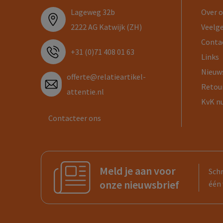
Lageweg 32b
Over 
2222 AG Katwijk (ZH)
Veelg
Conta
+31 (0)71 408 01 63
Links
Nieuw
offerte@relatieartikel-
Retou
attentie.nl
KvK n
Contacteer ons
Meld je aan voor
Schr
onze nieuwsbrief
één 