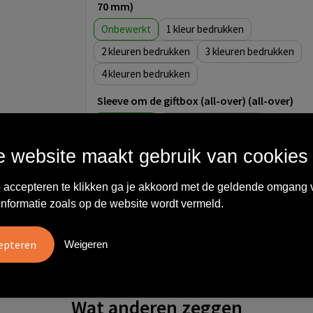
70 mm)
Onbewerkt
1
2
3
4
Sleeve om de giftbox (all-over) (all-over)
Onbewerkt
Full colour
Krimpfolie om de Foaming Shower Gel
 website maakt gebruik van cookies
(200ml) (all-over)
 accepteren te klikken ga je akkoord met de geldende omgang 
Onbewerkt
Full colour
informatie zoals op de website wordt vermeld.
Etiket om de Foaming Shower Gel (200ml)
(163 x 154 mm)
Weigeren
Onbewerkt
Full colour
Wat anderen zeggen