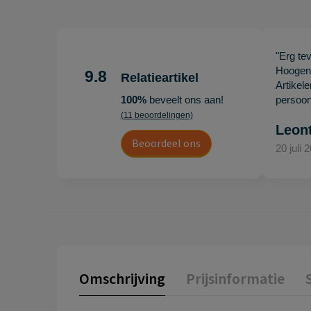
"Erg te
Hoogenb
9.8
Relatieartikel
Artikel
100%
beveelt ons aan!
persoonl
(11 beoordelingen)
Leon
Beoordeel ons
20 juli 
Omschrijving
Prijsinformatie