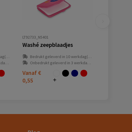
LT92733_N5401
Washé zeepblaadjes
(en)
Bedrukt geleverd in 10 werkdag(en)
(en)
Onbedrukt geleverd in 3 werkdag(en)
Vanaf
€
0,55