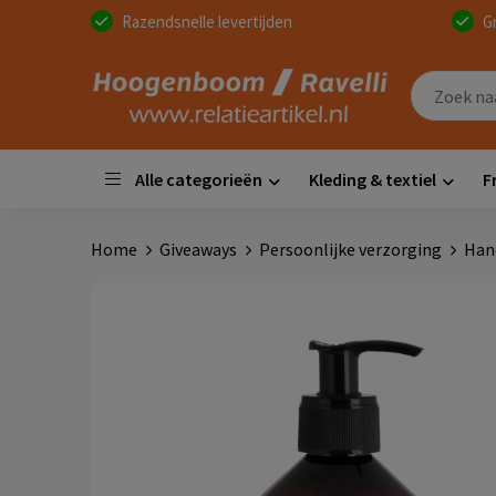
Razendsnelle levertijden
G
Alle categorieën
Kleding & textiel
F
Home
Giveaways
Persoonlijke verzorging
Han