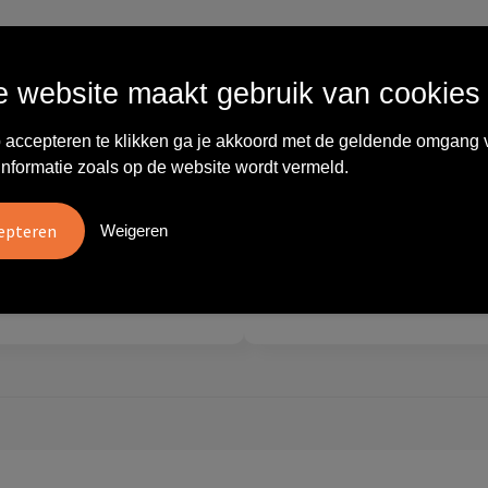
Wat anderen zeggen
 website maakt gebruik van cookies
 accepteren te klikken ga je akkoord met de geldende omgang 
vreden over
"Ze denken in oplossingen.
10
informatie zoals op de website wordt vermeld.
oom/Ravelli Relatie
De bestelde artikelen waren
en. Het contact was
van goede kwaliteit en op
ijk en prettig, we w..."
korte termijn toch o..."
Weigeren
tien
Carola
2026
28 mei 2026