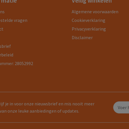
rmatie
Veilig winkelen
ons
Algemene voorwaarden
estelde vragen
Cookieverklaring
ct
Privacyverklaring
Disclaimer
sbrief
rbeleid
ummer: 28052992
ijf je in voor onze nieuwsbrief en mis nooit meer
van onze leuke aanbiedingen of updates.