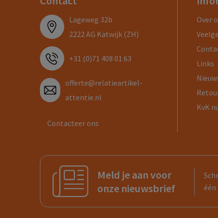
Contact
Info
Lageweg 32b
Over 
2222 AG Katwijk (ZH)
Veelg
Conta
+31 (0)71 408 01 63
Links
Nieuw
offerte@relatieartikel-
Retou
attentie.nl
KvK n
Contacteer ons
Meld je aan voor
Schr
onze nieuwsbrief
één 