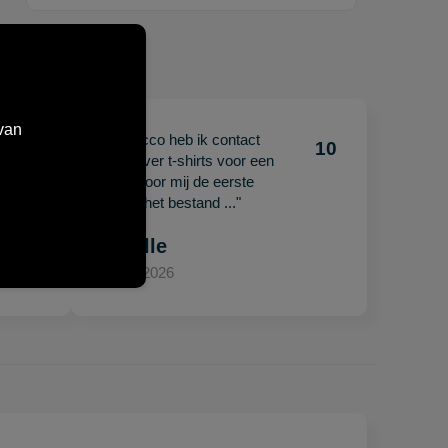
van
"Met Jacco heb ik contact
10
10
gehad over t-shirts voor een
beurs. Voor mij de eerste
keer en het bestand ..."
Mariëlle
15 april 2026