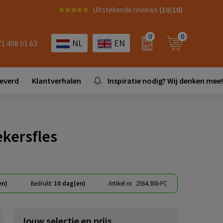
Uitstekende reviews
(10/10)
0
0
NL
EN
71 408 01 63
leverd
Klantverhalen
Inspiratie nodig? Wij denken mee!
kersfles
en)
Bedrukt:
10 dag(en)
Artikel nr.
2564.300-FC
Jouw selectie en prijs