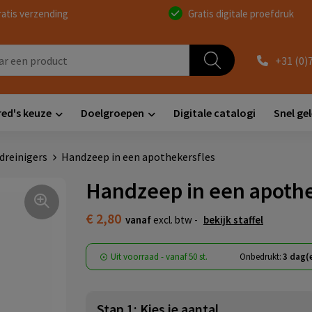
ratis verzending
Gratis digitale proefdruk
+31 (0)
red's keuze
Doelgroepen
Digitale catalogi
Snel ge
dreinigers
Handzeep in een apothekersfles
Handzeep in een apothe
€ 2,80
vanaf
excl. btw -
bekijk staffel
Uit voorraad -
vanaf
50 st.
Onbedrukt:
3 dag(
Stap 1: Kies je aantal