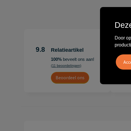
Deze
Door op
"Erg te
product
Hoogenb
9.8
Relatieartikel
Artikel
100%
beveelt ons aan!
persoonl
(11 beoordelingen)
Leon
Beoordeel ons
20 juli 