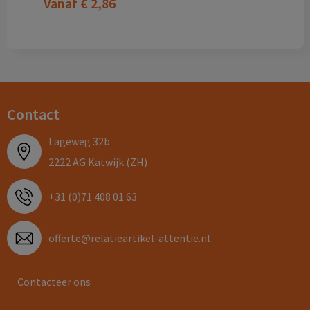
Vanaf
€ 2,86
Contact
Lageweg 32b
2222 AG Katwijk (ZH)
+31 (0)71 408 01 63
offerte@relatieartikel-attentie.nl
Contacteer ons