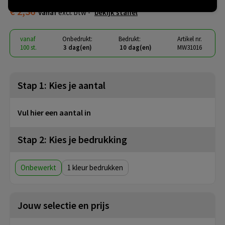
€ 2,36
vanaf
excl. btw -
bekijk staffel
vanaf
Onbedrukt:
Bedrukt:
Artikel nr.
100 st.
3 dag(en)
10 dag(en)
MW31016
Stap 1: Kies je aantal
Vul hier een aantal in
Stap 2: Kies je bedrukking
Onbewerkt
1
Jouw selectie en prijs