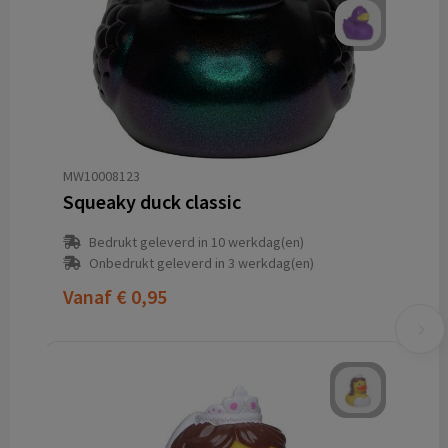
MW10008123
Squeaky duck classic
Bedrukt geleverd in 10 werkdag(en)
Onbedrukt geleverd in 3 werkdag(en)
Vanaf
€ 0,95