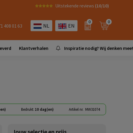
Uitstekende reviews
(10/10)
0
0
NL
EN
71 408 01 63
leverd
Klantverhalen
Inspiratie nodig? Wij denken mee!
(en)
Bedrukt:
10 dag(en)
Artikel nr.
MW31074
Jouw selectie en prijs