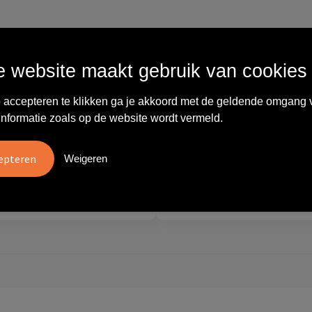
Wat anderen zeggen
 website maakt gebruik van cookies
vreden over
"Ze denken in oplossingen.
 accepteren te klikken ga je akkoord met de geldende omgang 
10
oom/Ravelli Relatie
De bestelde artikelen waren
informatie zoals op de website wordt vermeld.
en. Het contact was
van goede kwaliteit en op
ijk en prettig, we w..."
korte termijn toch o..."
Weigeren
tien
Carola
2026
28 mei 2026