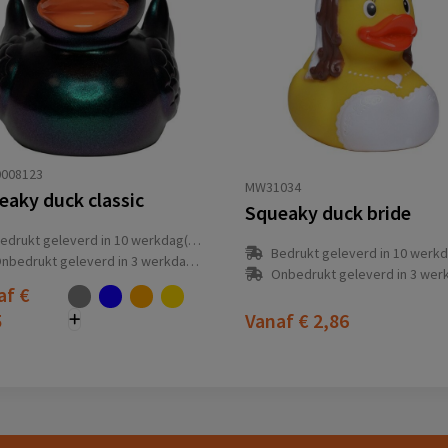
008123
MW31034
eaky duck classic
Squeaky duck bride
edrukt geleverd in 10 werkdag(en)
Bedrukt geleverd in 10 werkdag
nbedrukt geleverd in 3 werkdag(en)
Onbedrukt geleverd in 3 werkdag
af
€
5
Vanaf
€ 2,86