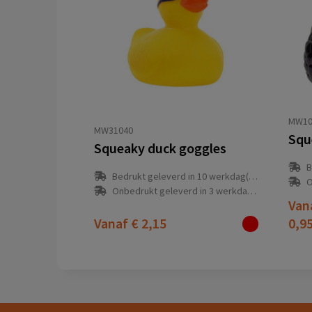
MW10
MW31040
Squ
Squeaky duck goggles
B
Bedrukt geleverd in 10 werkdag(en)
O
Onbedrukt geleverd in 3 werkdag(en)
Van
Vanaf
€ 2,15
0,9