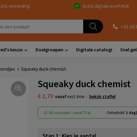
ratis verzending
Gratis digitale proefdruk
+31 (0)
red's keuze
Doelgroepen
Digitale catalogi
Snel ge
eendjes
Squeaky duck chemist
Squeaky duck chemist
€ 2,70
vanaf
excl. btw -
bekijk staffel
Uit voorraad -
vanaf
75 st.
Onbedrukt:
3 dag
Stap 1: Kies je aantal