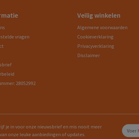
rmatie
Veilig winkelen
ons
Algemene voorwaarden
estelde vragen
Cookieverklaring
ct
Privacyverklaring
Disclaimer
sbrief
rbeleid
ummer: 28052992
ijf je in voor onze nieuwsbrief en mis nooit meer
van onze leuke aanbiedingen of updates.