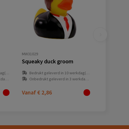
MW31029
Squeaky duck groom
(en)
Bedrukt geleverd in 10 werkdag(en)
(en)
Onbedrukt geleverd in 3 werkdag(en)
Vanaf
€ 2,86