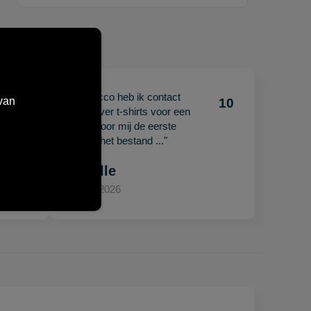
"Met Jacco heb ik contact
van
10
10
gehad over t-shirts voor een
beurs. Voor mij de eerste
keer en het bestand ..."
Mariëlle
15 april 2026