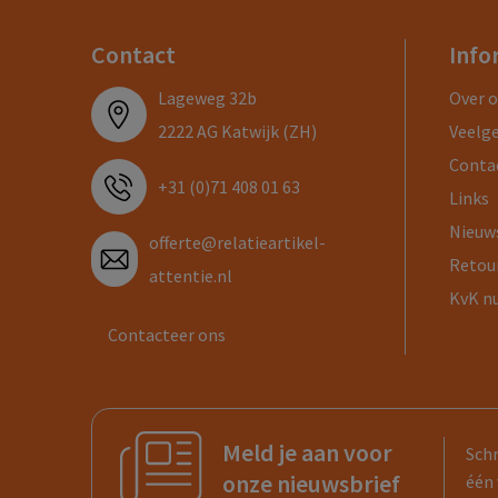
Contact
Info
Lageweg 32b
Over 
2222 AG Katwijk (ZH)
Veelg
Conta
+31 (0)71 408 01 63
Links
Nieuw
offerte@relatieartikel-
Retou
attentie.nl
KvK n
Contacteer ons
Meld je aan voor
Schr
onze nieuwsbrief
één 