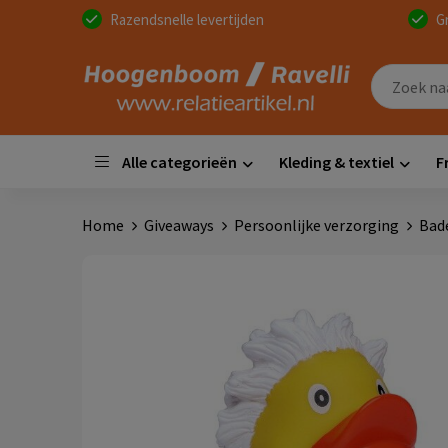
Razendsnelle levertijden
G
Alle categorieën
Kleding & textiel
F
Home
Giveaways
Persoonlijke verzorging
Bad