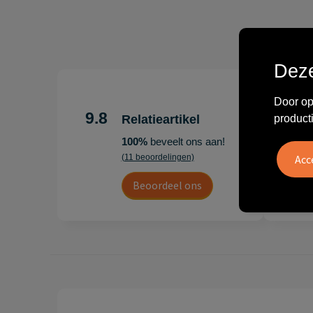
Deze
"Erg te
Door op
Hoogenb
9.8
product
Relatieartikel
Artikel
100%
beveelt ons aan!
persoonl
(11 beoordelingen)
Leon
Beoordeel ons
20 juli 