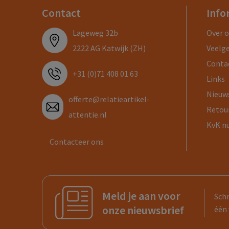
Contact
Info
Lageweg 32b
Over 
2222 AG Katwijk (ZH)
Veelg
Conta
+31 (0)71 408 01 63
Links
Nieuw
offerte@relatieartikel-
Retou
attentie.nl
KvK n
Contacteer ons
Meld je aan voor
Schr
onze nieuwsbrief
één 