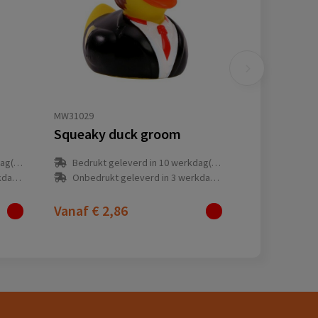
MW31029
Squeaky duck groom
(en)
Bedrukt geleverd in 10 werkdag(en)
(en)
Onbedrukt geleverd in 3 werkdag(en)
Vanaf
€ 2,86