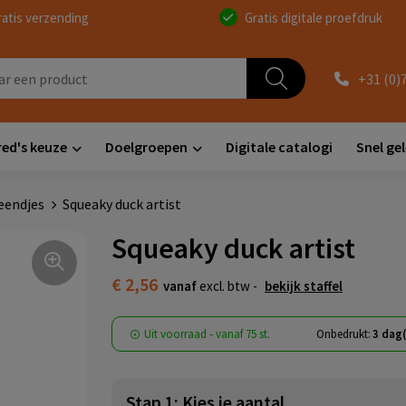
ratis verzending
Gratis digitale proefdruk
+31 (0)
red's keuze
Doelgroepen
Digitale catalogi
Snel ge
eendjes
Squeaky duck artist
Squeaky duck artist
€ 2,56
vanaf
excl. btw -
bekijk staffel
Uit voorraad -
vanaf
75 st.
Onbedrukt:
3 dag
Stap 1: Kies je aantal