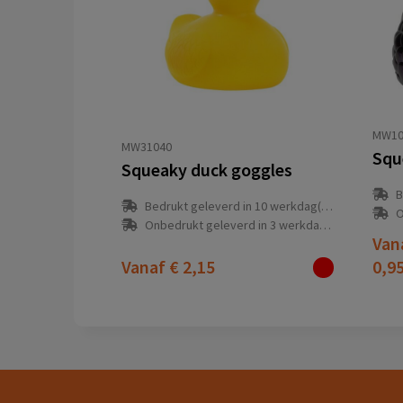
MW10
MW31040
Squ
Squeaky duck goggles
B
Bedrukt geleverd in 10 werkdag(en)
O
Onbedrukt geleverd in 3 werkdag(en)
Van
Vanaf
€ 2,15
0,9