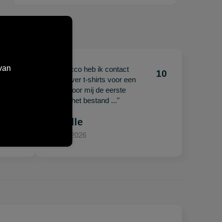
van
"Met Jacco heb ik contact
10
10
gehad over t-shirts voor een
beurs. Voor mij de eerste
keer en het bestand ..."
Mariëlle
15 april 2026