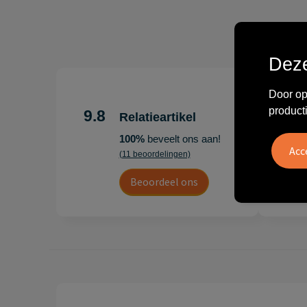
Deze
Door op
"Erg te
Hoogenb
product
9.8
Relatieartikel
Artikel
100%
beveelt ons aan!
persoonl
(11 beoordelingen)
Leon
Beoordeel ons
20 juli 