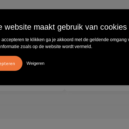
Wat anderen zeggen
 website maakt gebruik van cookies
 accepteren te klikken ga je akkoord met de geldende omgang 
vreden over
"Ze denken in oplossingen.
10
oom/Ravelli Relatie
De bestelde artikelen waren
informatie zoals op de website wordt vermeld.
en. Het contact was
van goede kwaliteit en op
ijk en prettig, we w..."
korte termijn toch o..."
Weigeren
tien
Carola
2026
28 mei 2026