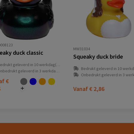
008123
MW31034
eaky duck classic
Squeaky duck bride
edrukt geleverd in 10 werkdag(en)
Bedrukt geleverd in 10 werkdag
nbedrukt geleverd in 3 werkdag(en)
Onbedrukt geleverd in 3 werkdag
af
€
5
Vanaf
€ 2,86