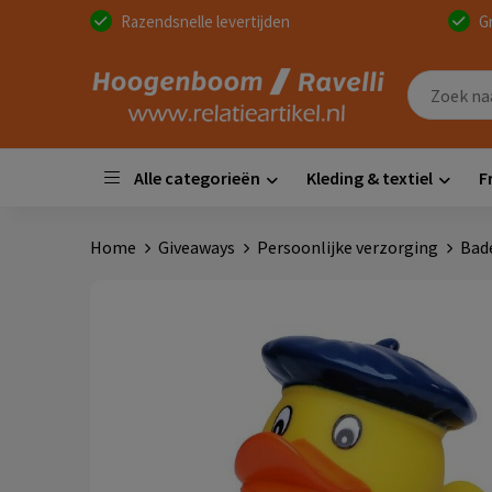
Razendsnelle levertijden
G
Alle categorieën
Kleding & textiel
F
Home
Giveaways
Persoonlijke verzorging
Bad