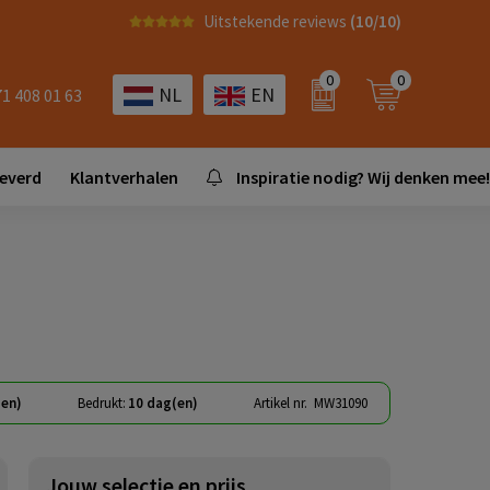
Uitstekende reviews
(10/10)
0
0
NL
EN
71 408 01 63
leverd
Klantverhalen
Inspiratie nodig? Wij denken mee!
(en)
Bedrukt:
10 dag(en)
Artikel nr.
MW31090
Jouw selectie en prijs