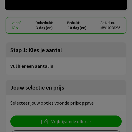
€ 3,60
vanaf
excl. btw -
bekijk staffel
vanaf
Onbedrukt:
Bedrukt:
Artikel nr.
60 st.
3 dag(en)
10 dag(en)
MW10008285
Stap 1: Kies je aantal
Vul hier een aantal in
Jouw selectie en prijs
Selecteer jouw opties voor de prijsopgave.
Vrijblijvende offerte