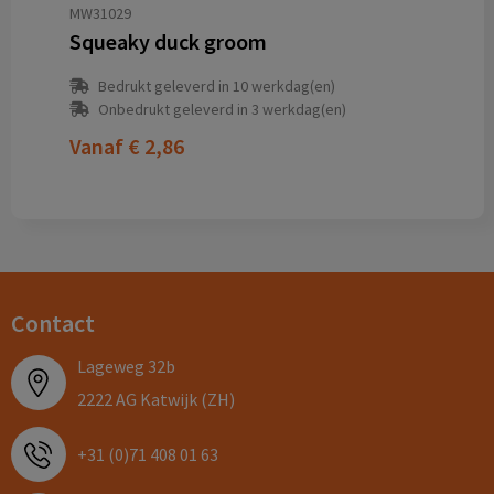
MW31029
Squeaky duck groom
Bedrukt geleverd in 10 werkdag(en)
Onbedrukt geleverd in 3 werkdag(en)
Vanaf
€ 2,86
Contact
Lageweg 32b
2222 AG Katwijk (ZH)
+31 (0)71 408 01 63