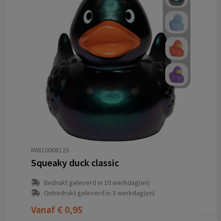
MW10008123
Squeaky duck classic
Bedrukt geleverd in 10 werkdag(en)
Onbedrukt geleverd in 3 werkdag(en)
Vanaf
€ 0,95