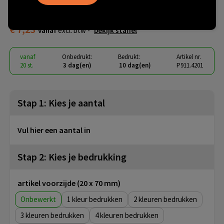
wijnopener
€ 7,23
vanaf
excl. btw -
bekijk staffel
vanaf
Onbedrukt:
Bedrukt:
Artikel nr.
20 st.
3 dag(en)
10 dag(en)
P911.4201
Stap 1: Kies je aantal
Vul hier een aantal in
Stap 2: Kies je bedrukking
artikel voorzijde (20 x 70 mm)
Onbewerkt
1
2
3
4