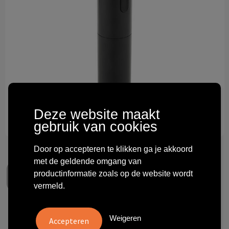
Technologie & gadgets
Themageschenken
Overig
Deze website maakt
gebruik van cookies
Door op accepteren te klikken ga je akkoord
met de geldende omgang van
productinformatie zoals op de website wordt
vermeld.
Vino herlaadbare elektrische
Weigeren