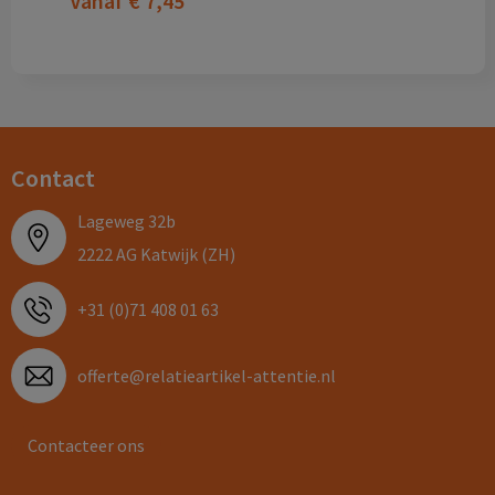
Vanaf
€ 7,45
Contact
Lageweg 32b
2222 AG Katwijk (ZH)
+31 (0)71 408 01 63
offerte@relatieartikel-attentie.nl
Contacteer ons