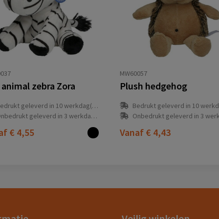
037
MW60057
 animal zebra Zora
Plush hedgehog
edrukt geleverd in 10 werkdag(en)
Bedrukt geleverd in 10 werkdag
nbedrukt geleverd in 3 werkdag(en)
Onbedrukt geleverd in 3 werkdag
af
€ 4,55
Vanaf
€ 4,43
rmatie
Veilig winkelen