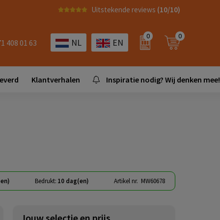
Uitstekende reviews
(10/10)
0
0
NL
EN
71 408 01 63
leverd
Klantverhalen
Inspiratie nodig? Wij denken mee!
(en)
Bedrukt:
10 dag(en)
Artikel nr.
MW60678
Jouw selectie en prijs