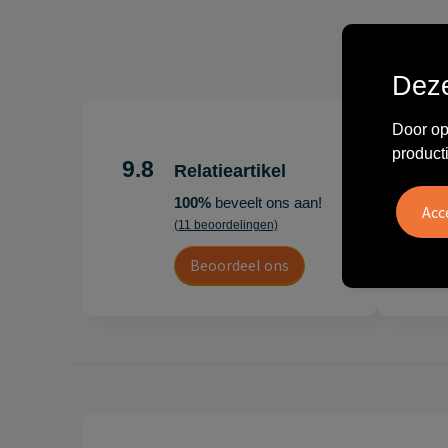
Deze
Door op
"Erg te
product
Hoogenb
9.8
Relatieartikel
Artikel
100%
beveelt ons aan!
persoonl
(11 beoordelingen)
Leon
Beoordeel ons
20 juli 