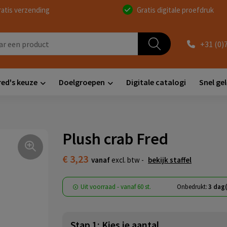
ratis verzending
Gratis digitale proefdruk
+31 (0)
red's keuze
Doelgroepen
Digitale catalogi
Snel ge
Plush crab Fred
€ 3,23
vanaf
excl. btw -
bekijk staffel
Uit voorraad -
vanaf
60 st.
Onbedrukt:
3 dag
Stap 1: Kies je aantal