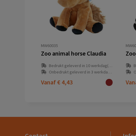
MW60035
MW60
Zoo animal horse Claudia
Zoo
Bedrukt geleverd in 10 werkdag(en)
B
Onbedrukt geleverd in 3 werkdag(en)
O
Vanaf
€ 4,43
Van
Contact
Info