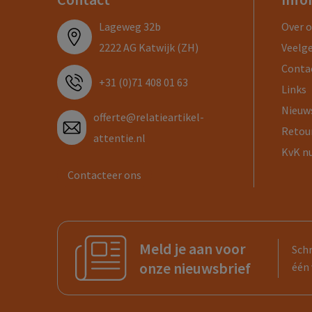
Lageweg 32b
Over 
2222 AG Katwijk (ZH)
Veelg
Conta
+31 (0)71 408 01 63
Links
Nieuw
offerte@relatieartikel-
Retou
attentie.nl
KvK n
Contacteer ons
Meld je aan voor
Schr
onze nieuwsbrief
één 