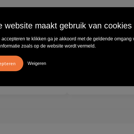
Wat anderen zeggen
 website maakt gebruik van cookies
 accepteren te klikken ga je akkoord met de geldende omgang 
vreden over
"Ze denken in oplossingen.
10
informatie zoals op de website wordt vermeld.
oom/Ravelli Relatie
De bestelde artikelen waren
en. Het contact was
van goede kwaliteit en op
ijk en prettig, we w..."
korte termijn toch o..."
Weigeren
tien
Carola
2026
28 mei 2026