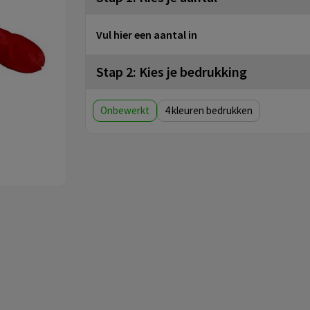
Vul hier een aantal in
Stap 2: Kies je bedrukking
Onbewerkt
4