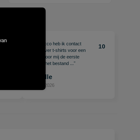
van
"Met Jacco heb ik contact
10
10
gehad over t-shirts voor een
beurs. Voor mij de eerste
keer en het bestand ..."
Mariëlle
15 april 2026