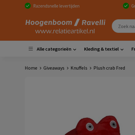
Razendsnelle levertijden
G
Alle categorieën
Kleding & textiel
F
Home
Giveaways
Knuffels
Plush crab Fred