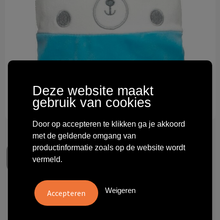
Technologie & gadgets
Themageschenken
Overig
Deze website maakt
gebruik van cookies
Door op accepteren te klikken ga je akkoord
met de geldende omgang van
productinformatie zoals op de website wordt
vermeld.
Weigeren
Bear for heat cushion
€ 4,85
vanaf
excl. btw -
bekijk staffel