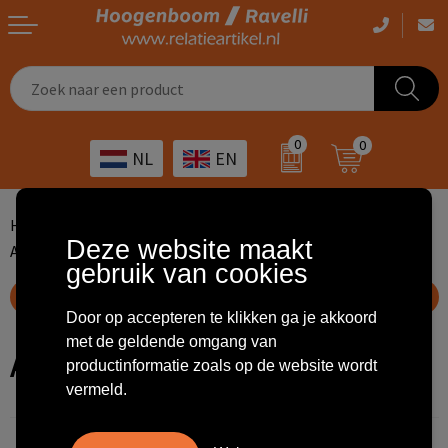
Casual kleding
Tassen bedrukken
Zorg
Drinkwaren
0
0
NL
EN
Werkkleding
Outdoor artikelen bedrukken
Transport
Giveaways
Sportkleding
Giveaways bedrukken
Horeca
Outdoor
Home
Giveaways
Anti-stress artikelen
Deze website maakt
Anti-stress munten
gebruik van cookies
Overig
ICT
Home & living
Toon filteropties
Door op accepteren te klikken ga je akkoord
Kunst & cultuur
Tassen
met de geldende omgang van
Anti-stress munten
productinformatie zoals op de website wordt
Kinderopvang
Office
vermeld.
Landbouw
Schrijfwaren