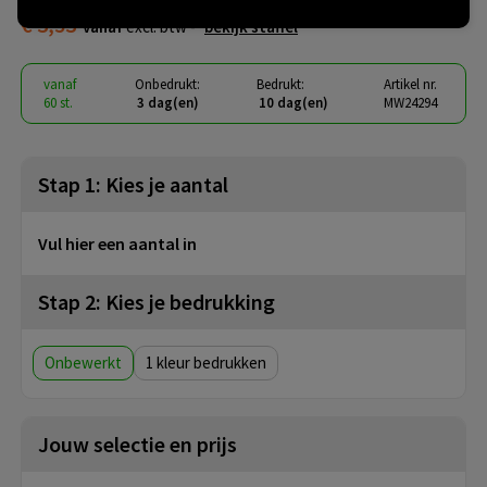
€ 3,53
vanaf
excl. btw -
bekijk staffel
vanaf
Onbedrukt:
Bedrukt:
Artikel nr.
60 st.
3 dag(en)
10 dag(en)
MW24294
Stap 1: Kies je aantal
Vul hier een aantal in
Stap 2: Kies je bedrukking
Onbewerkt
1
Jouw selectie en prijs