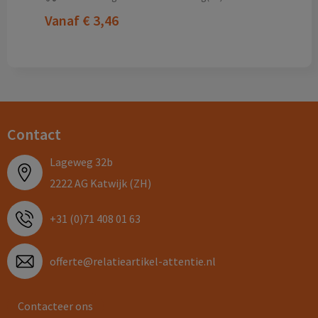
Vanaf
€ 3,46
Contact
Lageweg 32b
2222 AG Katwijk (ZH)
+31 (0)71 408 01 63
offerte@relatieartikel-attentie.nl
Contacteer ons