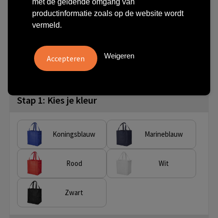
met de geldende omgang van
boodschappentas 29L
productinformatie zoals op de website wordt
vermeld.
€ 0,93
vanaf
excl. btw -
bekijk staffel
vanaf
Onbedrukt:
Bedrukt:
Artikel nr.
Weigeren
50 st.
3 dag(en)
10 dag(en)
11941311
Stap 1: Kies je kleur
Koningsblauw
Marineblauw
Rood
Wit
Zwart