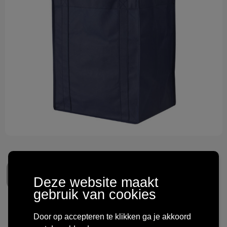
Technologie & gadgets
Themageschenken
Overig
Deze website maakt
gebruik van cookies
Liberty non woven
Door op accepteren te klikken ga je akkoord