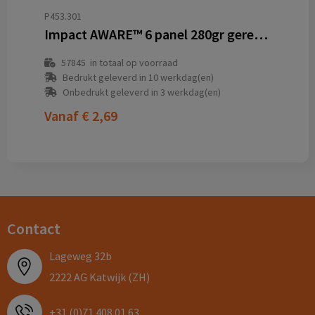
P453.301
Impact AWARE™ 6 panel 280gr gerecycled katoenen cap
57845
in totaal op voorraad
Bedrukt geleverd in 10 werkdag(en)
Onbedrukt geleverd in 3 werkdag(en)
Vanaf
€ 2,69
Contact
Lageweg 32b
2222 AG Katwijk (ZH)
+31 (0)71 408 01 63