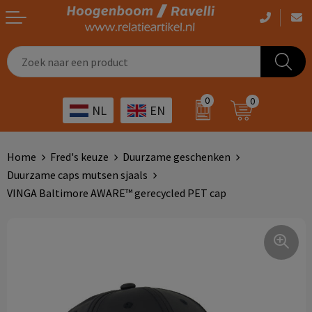
Casual kleding
Tassen bedrukken
Zorg
Drinkwaren
0
0
NL
EN
Werkkleding
Outdoor artikelen bedrukken
Transport
Giveaways
Sportkleding
Giveaways bedrukken
Horeca
Outdoor
Home
Fred's keuze
Duurzame geschenken
Duurzame caps mutsen sjaals
Overig
ICT
Home & living
VINGA Baltimore AWARE™ gerecycled PET cap
Kunst & cultuur
Tassen
Kinderopvang
Office
Landbouw
Schrijfwaren