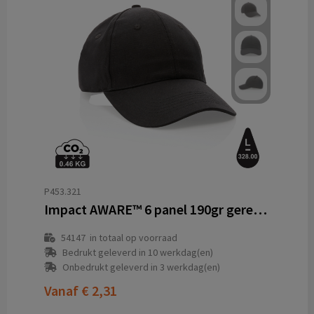
P453.321
Impact AWARE™ 6 panel 190gr gerecycled katoenen cap
54147
in totaal op voorraad
Bedrukt geleverd in 10 werkdag(en)
Onbedrukt geleverd in 3 werkdag(en)
Vanaf
€ 2,31