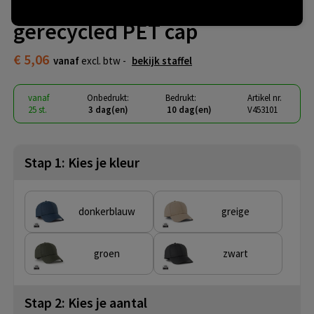
VINGA Baltimore AWARE™
gerecycled PET cap
€ 5,06
vanaf
excl. btw -
bekijk staffel
vanaf
Onbedrukt:
Bedrukt:
Artikel nr.
25 st.
3 dag(en)
10 dag(en)
V453101
Stap 1: Kies je kleur
donkerblauw
greige
groen
zwart
Stap 2: Kies je aantal