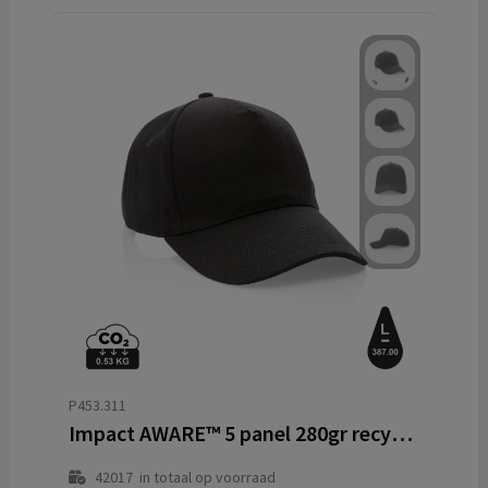
P453.311
Impact AWARE™ 5 panel 280gr recycled katoenen cap
42017
in totaal op voorraad