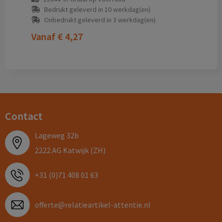
Bedrukt geleverd in 10 werkdag(en)
Onbedrukt geleverd in 3 werkdag(en)
Vanaf
€ 4,27
Contact
Lageweg 32b
2222 AG Katwijk (ZH)
+31 (0)71 408 01 63
offerte@relatieartikel-attentie.nl