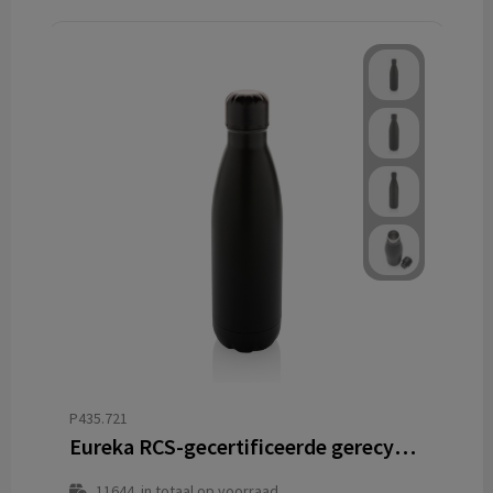
P435.721
Eureka RCS-gecertificeerde gerecycled rvs enkelwandige fles
11644
in totaal op voorraad