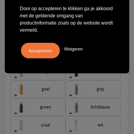
€ 9,41
vanaf
excl. btw -
bekijk staffel
Door op accepteren te klikken ga je akkoord
met de geldende omgang van
vanaf
Onbedrukt:
Bedrukt:
Artikel nr.
productinformatie zoals op de website wordt
15 st.
3 dag(en)
10 dag(en)
5042
vermeld.
Weigeren
Stap 1: Kies je kleur
beige
blauw
geel
grijs
groen
lichtblauw
staal
wit