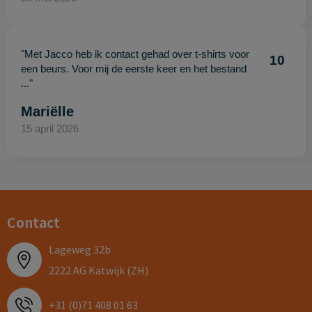
"Met Jacco heb ik contact gehad over t-shirts voor
10
een beurs. Voor mij de eerste keer en het bestand
..."
Mariëlle
15 april 2026
Contact
Lageweg 32b
2222 AG Katwijk (ZH)
+31 (0)71 408 01 63