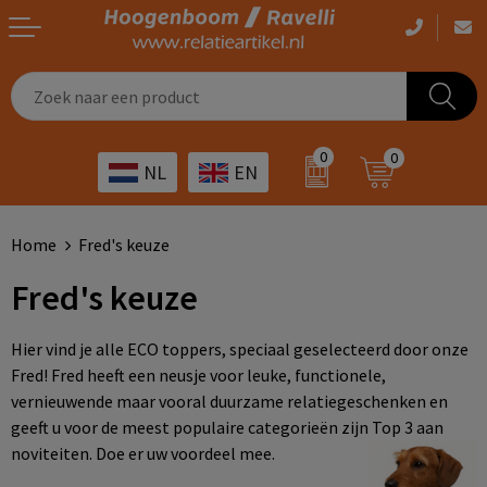
Casual kleding
Tassen bedrukken
Zorg
Drinkwaren
0
0
NL
EN
Werkkleding
Outdoor artikelen bedrukken
Transport
Giveaways
Sportkleding
Giveaways bedrukken
Horeca
Outdoor
Home
Fred's keuze
Fred's keuze
Overig
ICT
Home & living
Kunst & cultuur
Tassen
Hier vind je alle ECO toppers, speciaal geselecteerd door onze
Fred! Fred heeft een neusje voor leuke, functionele,
Kinderopvang
Office
vernieuwende maar vooral duurzame relatiegeschenken en
geeft u voor de meest populaire categorieën zijn Top 3 aan
noviteiten. Doe er uw voordeel mee.
Landbouw
Schrijfwaren