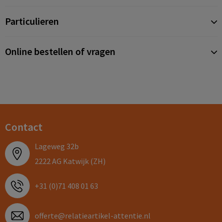
Particulieren
Online bestellen of vragen
Contact
Lageweg 32b
2222 AG Katwijk (ZH)
+31 (0)71 408 01 63
offerte@relatieartikel-attentie.nl