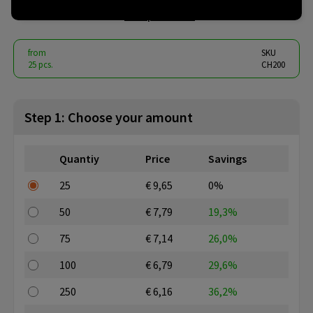
€ 5.89
from
excl. vat -
view price tiers
from
SKU
25 pcs.
CH200
Step 1: Choose your amount
Quantiy
Price
Savings
25
€ 9,65
0%
50
€ 7,79
19,3%
75
€ 7,14
26,0%
100
€ 6,79
29,6%
250
€ 6,16
36,2%