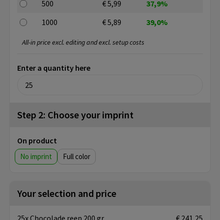
500
€ 5,99
37,9%
1000
€ 5,89
39,0%
All-in price excl. editing and excl. setup costs
Enter a quantity here
Step 2: Choose your imprint
On product
No imprint
Full color
Your selection and price
25x Chocolade reep 200 gr.
€ 241,25