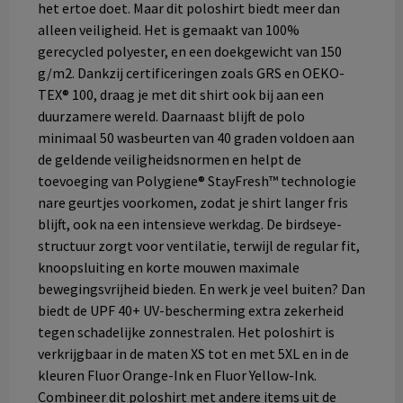
het ertoe doet. Maar dit poloshirt biedt meer dan
alleen veiligheid. Het is gemaakt van 100%
gerecycled polyester, en een doekgewicht van 150
g/m2. Dankzij certificeringen zoals GRS en OEKO-
TEX® 100, draag je met dit shirt ook bij aan een
duurzamere wereld. Daarnaast blijft de polo
minimaal 50 wasbeurten van 40 graden voldoen aan
de geldende veiligheidsnormen en helpt de
toevoeging van Polygiene® StayFresh™ technologie
nare geurtjes voorkomen, zodat je shirt langer fris
blijft, ook na een intensieve werkdag. De birdseye-
structuur zorgt voor ventilatie, terwijl de regular fit,
knoopsluiting en korte mouwen maximale
bewegingsvrijheid bieden. En werk je veel buiten? Dan
biedt de UPF 40+ UV-bescherming extra zekerheid
tegen schadelijke zonnestralen. Het poloshirt is
verkrijgbaar in de maten XS tot en met 5XL en in de
kleuren Fluor Orange-Ink en Fluor Yellow-Ink.
Combineer dit poloshirt met andere items uit de