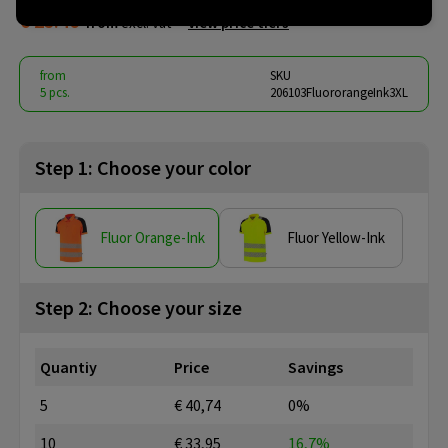
€ 25.46
from
excl. vat -
view price tiers
from
SKU
5 pcs.
206103FluororangeInk3XL
Step 1: Choose your color
Fluor Orange-Ink
Fluor Yellow-Ink
Step 2: Choose your size
Quantiy
Price
Savings
5
€ 40,74
0%
10
€ 33,95
16,7%