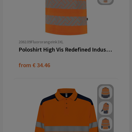
206109FluororangeInk3XL
Poloshirt High Vis Redefined Industrieel Wasbaar
from
€ 34.46