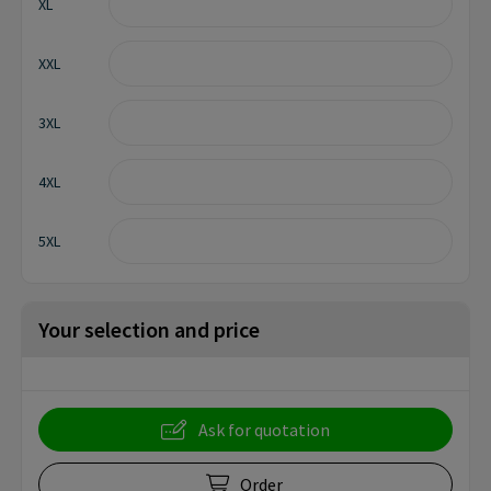
XL
XXL
3XL
4XL
5XL
Your selection and price
Ask for quotation
Order