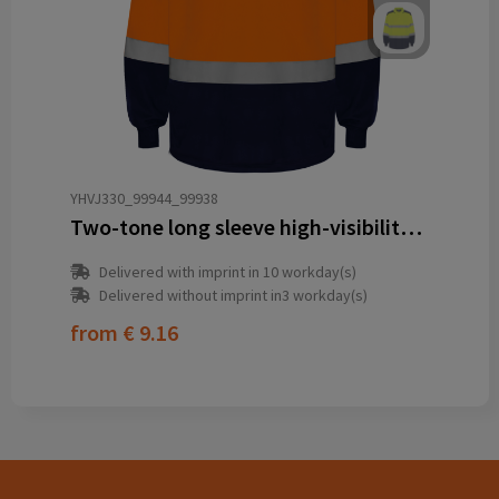
YHVJ330_99944_99938
Two-tone long sleeve high-visibility polo shirt
Delivered with imprint in 10 workday(s)
Delivered without imprint in3 workday(s)
from
€ 9.16