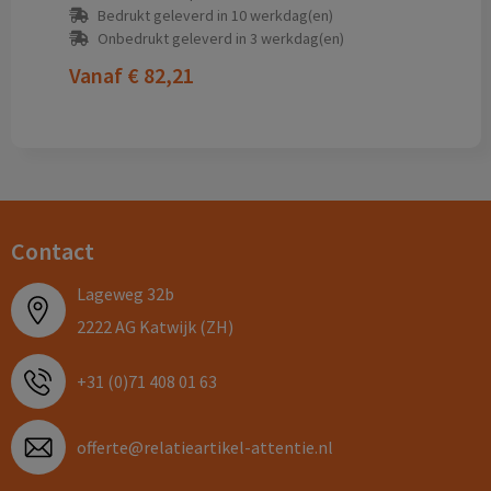
Bedrukt geleverd in 10 werkdag(en)
Onbedrukt geleverd in 3 werkdag(en)
Vanaf
€ 82,21
Contact
Lageweg 32b
2222 AG Katwijk (ZH)
+31 (0)71 408 01 63
offerte@relatieartikel-attentie.nl