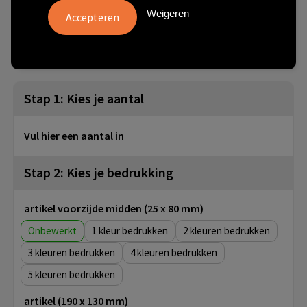
Weigeren
vanaf
Onbedrukt:
Bedrukt:
Artikel nr.
30 st.
3 dag(en)
10 dag(en)
P436.815
Stap 1: Kies je aantal
Vul hier een aantal in
Stap 2: Kies je bedrukking
artikel voorzijde midden (25 x 80 mm)
Onbewerkt
1
2
3
4
5
artikel (190 x 130 mm)