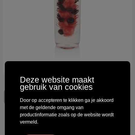
Technologie & gadgets
Themageschenken
Overig
Deze website maakt
gebruik van cookies
Door op accepteren te klikken ga je akkoord
met de geldende omgang van
productinformatie zoals op de website wordt
Waterfles met infuser
vermeld.
€ 2,59
vanaf
excl. btw -
bekijk staffel