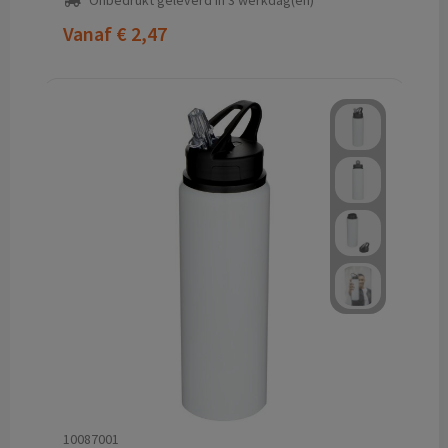
Onbedrukt geleverd in 3 werkdag(en)
Vanaf
€ 2,47
10087001